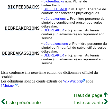
•
biofeedbacks
n.m. Pluriel de
biofeedback.
BIO
FEE
D
B
A
C
K
S
•
BIOFEEDBACK
n.m. Psych. Thérapie de
contrôle des fonctions physiologiques.
•
débreakerions
v. Première personne du
pluriel du conditionnel présent du verbe
débreaker.
D
E
B
RE
AK
ER
IO
NS
•
DÉBREAKER
v. [cj. aimer]. Au tennis,
contrer (un adversaire) en reprenant son
service.
•
débreakassions
v. Première personne du
pluriel de l’imparfait du subjonctif du verbe
débreaker.
D
E
B
RE
AK
ASS
IO
NS
•
DÉBREAKER
v. [cj. aimer]. Au tennis,
contrer (un adversaire) en reprenant son
service.
Liste conforme à la neuvième édition du dictionnaire officiel du
scrabble.
Les définitions sont de courts extraits de
WikWik.org
et de
1Mot.net
.
Haut de page
Liste précédente
Liste suivante