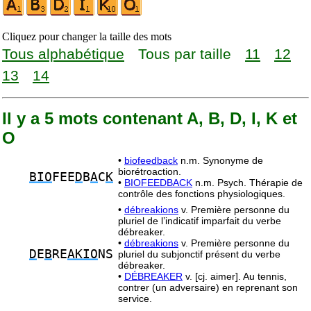
Cliquez pour changer la taille des mots
Tous alphabétique
Tous par taille
11
12
13
14
Il y a 5 mots contenant A, B, D, I, K et
O
•
biofeedback
n.m. Synonyme de
biorétroaction.
BIO
FEE
D
B
A
C
K
•
BIOFEEDBACK
n.m. Psych. Thérapie de
contrôle des fonctions physiologiques.
•
débreakions
v. Première personne du
pluriel de l’indicatif imparfait du verbe
débreaker.
•
débreakions
v. Première personne du
D
E
B
RE
AKIO
NS
pluriel du subjonctif présent du verbe
débreaker.
•
DÉBREAKER
v. [cj. aimer]. Au tennis,
contrer (un adversaire) en reprenant son
service.