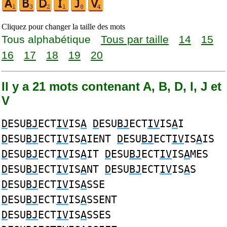
Cliquez pour changer la taille des mots
Tous alphabétique
Tous par taille
14
15
16
17
18
19
20
Il y a 21 mots contenant A, B, D, I, J et
V
D
ESU
BJ
ECT
IV
IS
A
D
ESU
BJ
ECT
IV
IS
A
I
D
ESU
BJ
ECT
IV
IS
A
IENT
D
ESU
BJ
ECT
IV
IS
A
IS
D
ESU
BJ
ECT
IV
IS
A
IT
D
ESU
BJ
ECT
IV
IS
A
MES
D
ESU
BJ
ECT
IV
IS
A
NT
D
ESU
BJ
ECT
IV
IS
A
S
D
ESU
BJ
ECT
IV
IS
A
SSE
D
ESU
BJ
ECT
IV
IS
A
SSENT
D
ESU
BJ
ECT
IV
IS
A
SSES