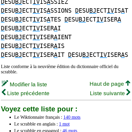
D
ESU
BJ
ECT
IV
IS
A
SSIEZ
D
ESU
BJ
ECT
IV
IS
A
SSIONS
D
ESU
BJ
ECT
IV
IS
A
T
D
ESU
BJ
ECT
IV
IS
A
TES
D
ESU
BJ
ECT
IV
ISER
A
D
ESU
BJ
ECT
IV
ISER
A
I
D
ESU
BJ
ECT
IV
ISER
A
IENT
D
ESU
BJ
ECT
IV
ISER
A
IS
D
ESU
BJ
ECT
IV
ISER
A
IT
D
ESU
BJ
ECT
IV
ISER
A
S
Liste conforme à la neuvième édition du dictionnaire officiel du
scrabble.
Haut de page
Modifier la liste
Liste précédente
Liste suivante
Voyez cette liste pour :
Le Wiktionnaire français :
140 mots
Le scrabble en anglais :
1 mot
Le scrabble en espagnol :
46 mots