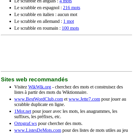
Le scrabble en anglais :
4 mots
Le scrabble en espagnol :
216 mots
Le scrabble en italien : aucun mot
Le scrabble en allemand :
1 mot
Le scrabble en roumain :
100 mots
Sites web recommandés
Visitez
WikWik.org
- cherchez des mots et construisez des
listes à partir des mots du Wiktionnaire.
www.BestWordClub.com
et
www.Jette7.com
pour jouer au
scrabble duplicate en ligne.
1Mot.net
pour jouer avec les mots, les anagrammes, les
suffixes, les préfixes, etc.
Ortograf.ws
pour chercher des mots.
www.ListesDeMots.com
pour des listes de mots utiles au jeu