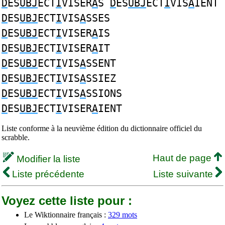
D
ES
UBJ
ECT
I
VISER
A
S
D
ES
UBJ
ECT
I
VIS
A
IENT
D
ES
UBJ
ECT
I
VIS
A
SSES
D
ES
UBJ
ECT
I
VISER
A
IS
D
ES
UBJ
ECT
I
VISER
A
IT
D
ES
UBJ
ECT
I
VIS
A
SSENT
D
ES
UBJ
ECT
I
VIS
A
SSIEZ
D
ES
UBJ
ECT
I
VIS
A
SSIONS
D
ES
UBJ
ECT
I
VISER
A
IENT
Liste conforme à la neuvième édition du dictionnaire officiel du
scrabble.
Haut de page
Modifier la liste
Liste précédente
Liste suivante
Voyez cette liste pour :
Le Wiktionnaire français :
329 mots