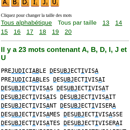
Cliquez pour changer la taille des mots
Tous alphabétique
Tous par taille
13
14
15
16
17
18
19
20
Il y a 23 mots contenant A, B, D, I, J et
U
PRE
JUDI
CI
AB
LE
D
ES
UBJ
ECT
I
VIS
A
PRE
JUDI
CI
AB
LES
D
ES
UBJ
ECT
I
VIS
A
I
D
ES
UBJ
ECT
I
VIS
A
S
D
ES
UBJ
ECT
I
VIS
A
T
D
ES
UBJ
ECT
I
VIS
A
IS
D
ES
UBJ
ECT
I
VIS
A
IT
D
ES
UBJ
ECT
I
VIS
A
NT
D
ES
UBJ
ECT
I
VISER
A
D
ES
UBJ
ECT
I
VIS
A
MES
D
ES
UBJ
ECT
I
VIS
A
SSE
D
ES
UBJ
ECT
I
VIS
A
TES
D
ES
UBJ
ECT
I
VISER
A
I