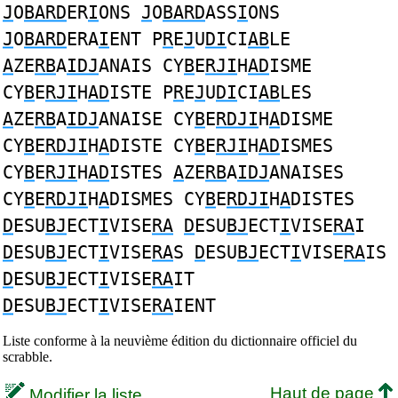
J
O
BARD
ER
I
ONS
J
O
BARD
ASS
I
ONS
J
O
BARD
ERA
I
ENT P
R
E
J
U
DI
CI
AB
LE
A
ZE
RB
A
IDJ
ANAIS CY
B
E
RJI
H
AD
ISME
CY
B
E
RJI
H
AD
ISTE P
R
E
J
U
DI
CI
AB
LES
A
ZE
RB
A
IDJ
ANAISE CY
B
E
RDJI
H
A
DISME
CY
B
E
RDJI
H
A
DISTE CY
B
E
RJI
H
AD
ISMES
CY
B
E
RJI
H
AD
ISTES
A
ZE
RB
A
IDJ
ANAISES
CY
B
E
RDJI
H
A
DISMES CY
B
E
RDJI
H
A
DISTES
D
ESU
BJ
ECT
I
VISE
RA
D
ESU
BJ
ECT
I
VISE
RA
I
D
ESU
BJ
ECT
I
VISE
RA
S
D
ESU
BJ
ECT
I
VISE
RA
IS
D
ESU
BJ
ECT
I
VISE
RA
IT
D
ESU
BJ
ECT
I
VISE
RA
IENT
Liste conforme à la neuvième édition du dictionnaire officiel du
scrabble.
Haut de page
Modifier la liste