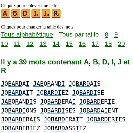
Cliquez pour enlever une lettre
Cliquez pour changer la taille des mots
Tous alphabétique
Tous par taille
8
9
10
11
12
13
14
15
16
17
18
20
Il y a 39 mots contenant A, B, D, I, J et
R
J
O
BARD
A
I
JAB
O
R
AN
DI
J
O
BARD
A
I
S
J
O
BARD
A
I
T
J
O
BARDI
EZ
J
O
BARDI
SE
JAB
O
R
AN
DI
S
J
O
BARD
ERA
I
J
O
BARD
ER
I
E
J
O
BARDI
ONS
J
O
BARDI
SES
J
O
BARD
A
I
ENT
J
O
BARD
ERA
I
S
J
O
BARD
ERA
I
T
J
O
BARD
ER
I
ES
J
O
BARD
ER
I
EZ
J
O
BARD
ASS
I
EZ