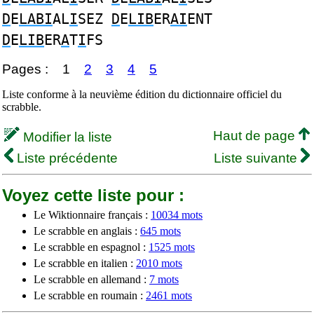
D
E
LABI
AL
I
SEZ
D
E
LIB
ER
AI
ENT
D
E
LIB
ER
A
T
I
FS
Pages :
1
2
3
4
5
Liste conforme à la neuvième édition du dictionnaire officiel du
scrabble.
Haut de page
Modifier la liste
Liste précédente
Liste suivante
Voyez cette liste pour :
Le Wiktionnaire français :
10034 mots
Le scrabble en anglais :
645 mots
Le scrabble en espagnol :
1525 mots
Le scrabble en italien :
2010 mots
Le scrabble en allemand :
7 mots
Le scrabble en roumain :
2461 mots