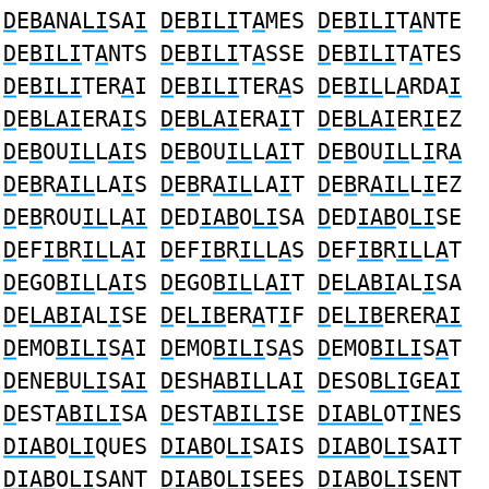
D
E
BA
NA
LI
SA
I
D
E
BILI
T
A
MES
D
E
BILI
T
A
NTE
D
E
BILI
T
A
NTS
D
E
BILI
T
A
SSE
D
E
BILI
T
A
TES
D
E
BILI
TER
A
I
D
E
BILI
TER
A
S
D
E
BIL
L
A
RDA
I
D
E
BLAI
ERA
I
S
D
E
BLAI
ERA
I
T
D
E
BLAI
ER
I
EZ
D
E
B
OU
IL
L
AI
S
D
E
B
OU
IL
L
AI
T
D
E
B
OU
IL
L
I
R
A
D
E
B
R
AIL
LA
I
S
D
E
B
R
AIL
LA
I
T
D
E
B
R
AIL
L
I
EZ
D
E
B
ROU
IL
L
AI
D
ED
IAB
O
LI
SA
D
ED
IAB
O
LI
SE
D
EF
IB
R
IL
L
A
I
D
EF
IB
R
IL
L
A
S
D
EF
IB
R
IL
L
A
T
D
EGO
BIL
L
AI
S
D
EGO
BIL
L
AI
T
D
E
LABI
AL
I
SA
D
E
LABI
AL
I
SE
D
E
LIB
ER
A
T
I
F
D
E
LIB
ERER
AI
D
EMO
BILI
S
A
I
D
EMO
BILI
S
A
S
D
EMO
BILI
S
A
T
D
ENE
B
U
LI
S
AI
D
ESH
ABIL
LA
I
D
ESO
BLI
GE
AI
D
EST
ABILI
SA
D
EST
ABILI
SE
DIABL
OT
I
NES
DIAB
O
LI
QUES
DIAB
O
LI
SAIS
DIAB
O
LI
SAIT
DIAB
O
LI
SANT
DIAB
O
LI
SEES
DIAB
O
LI
SENT