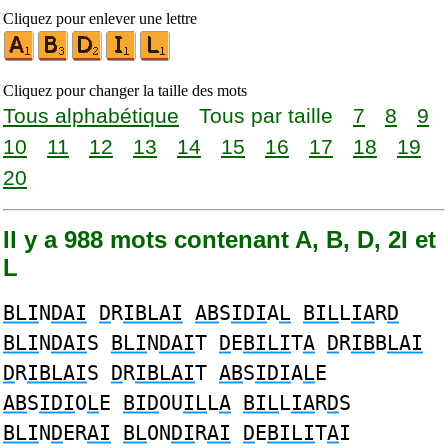
Cliquez pour enlever une lettre
Cliquez pour changer la taille des mots
Tous alphabétique
Tous par taille
7
8
9
10
11
12
13
14
15
16
17
18
19
20
Il y a 988 mots contenant A, B, D, 2I et
L
BLI
N
DAI
D
R
IBLAI
AB
S
IDI
A
L
BIL
L
IA
R
D
BLI
N
DAI
S
BLI
N
DAI
T
D
E
BILI
T
A
D
R
IB
B
LAI
D
R
IBLAI
S
D
R
IBLAI
T
AB
S
IDI
A
L
E
AB
S
IDI
O
L
E
BID
OU
IL
L
A
BIL
L
IA
R
D
S
BLI
N
D
ER
AI
BL
ON
DI
R
AI
D
E
BILI
T
A
I