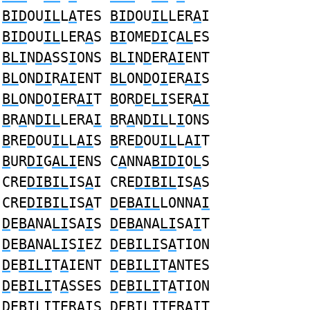
BID
OU
IL
L
A
TES
BID
OU
IL
LER
A
I
BID
OU
IL
LER
A
S
BI
OME
DI
C
AL
ES
BLI
N
DA
SS
I
ONS
BLI
N
D
ER
AI
ENT
BL
ON
DI
R
AI
ENT
BL
ON
D
O
I
ER
AI
S
BL
ON
D
O
I
ER
AI
T
B
OR
D
E
LI
SER
AI
B
R
A
N
DIL
LERA
I
B
R
A
N
DIL
L
I
ONS
B
RE
D
OU
IL
L
AI
S
B
RE
D
OU
IL
L
AI
T
B
UR
DI
G
ALI
ENS C
A
NNA
BIDI
O
L
S
CRE
DIBIL
IS
A
I CRE
DIBIL
IS
A
S
CRE
DIBIL
IS
A
T
D
E
BAIL
LONNA
I
D
E
BA
NA
LI
SA
I
S
D
E
BA
NA
LI
SA
I
T
D
E
BA
NA
LI
S
I
EZ
D
E
BILI
S
A
TION
D
E
BILI
T
A
IENT
D
E
BILI
T
A
NTES
D
E
BILI
T
A
SSES
D
E
BILI
T
A
TION
D
E
BILI
TER
A
IS
D
E
BILI
TER
A
IT