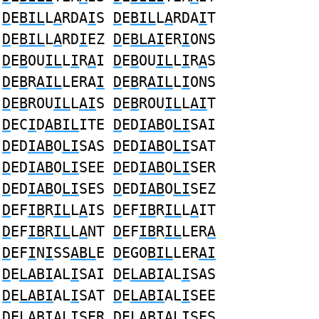
D
E
BIL
L
A
RDA
I
S
D
E
BIL
L
A
RDA
I
T
D
E
BIL
L
A
RD
I
EZ
D
E
BLAI
ER
I
ONS
D
E
B
OU
IL
L
I
R
A
I
D
E
B
OU
IL
L
I
R
A
S
D
E
B
R
AIL
LERA
I
D
E
B
R
AIL
L
I
ONS
D
E
B
ROU
IL
L
AI
S
D
E
B
ROU
IL
L
AI
T
D
EC
I
D
ABIL
ITE
D
ED
IAB
O
LI
SAI
D
ED
IAB
O
LI
SAS
D
ED
IAB
O
LI
SAT
D
ED
IAB
O
LI
SEE
D
ED
IAB
O
LI
SER
D
ED
IAB
O
LI
SES
D
ED
IAB
O
LI
SEZ
D
EF
IB
R
IL
L
A
IS
D
EF
IB
R
IL
L
A
IT
D
EF
IB
R
IL
L
A
NT
D
EF
IB
R
IL
LER
A
D
EF
I
N
I
SS
ABL
E
D
EGO
BIL
LER
AI
D
E
LABI
AL
I
SAI
D
E
LABI
AL
I
SAS
D
E
LABI
AL
I
SAT
D
E
LABI
AL
I
SEE
D
E
LABI
AL
I
SER
D
E
LABI
AL
I
SES