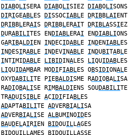
DIAB
O
LI
SERA
DIAB
O
LI
SIEZ
DIAB
O
LI
SONS
DI
R
I
GE
ABL
ES
DI
SSOC
IABL
E
D
R
IB
B
LAI
ENT
D
R
IB
B
L
ER
AI
S
D
R
IB
B
L
ER
AI
T
D
R
IBLA
SS
I
EZ
D
UR
ABILI
TES EN
DIABL
ERA
I
EN
DIABLI
ONS
G
A
R
IB
A
LDI
EN
I
N
D
EC
I
D
ABL
E
I
N
D
EN
IABL
ES
I
N
D
ES
I
R
ABL
E
I
N
D
EV
I
N
ABL
E
I
N
D
U
BI
T
A
B
L
E
I
NT
I
MI
DABL
E
LIBID
IN
A
LES
LI
QU
IDAB
LES
LI
QU
IDA
M
B
AR MO
DI
F
IABL
ES O
B
S
IDI
ON
AL
E
OXY
DABILI
TE P
I
E
BALDI
SME R
ADI
O
B
A
LI
SA
R
ADI
O
B
A
LI
SE R
I
M
BALDI
ENS SOU
DABILI
TE
TR
AD
U
I
S
IBL
E
A
C
IDI
FIA
BL
ES
AD
APTA
BILI
TE
AD
VER
BI
A
LI
SA
AD
VER
BI
A
LI
SE
ALB
UM
I
NO
ID
ES
BA
U
D
E
L
A
I
R
I
EN
BID
OU
IL
L
A
GES
BID
OU
IL
L
A
MES
BID
OU
IL
L
A
SSE