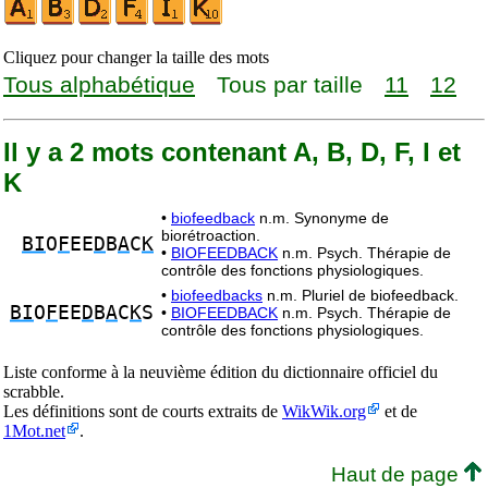
Cliquez pour changer la taille des mots
Tous alphabétique
Tous par taille
11
12
Il y a 2 mots contenant A, B, D, F, I et
K
•
biofeedback
n.m. Synonyme de
biorétroaction.
BI
O
F
EE
D
B
A
C
K
•
BIOFEEDBACK
n.m. Psych. Thérapie de
contrôle des fonctions physiologiques.
•
biofeedbacks
n.m. Pluriel de biofeedback.
BI
O
F
EE
D
B
A
C
K
S
•
BIOFEEDBACK
n.m. Psych. Thérapie de
contrôle des fonctions physiologiques.
Liste conforme à la neuvième édition du dictionnaire officiel du
scrabble.
Les définitions sont de courts extraits de
WikWik.org
et de
1Mot.net
.
Haut de page