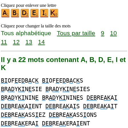
Cliquez pour enlever une lettre
Cliquez pour changer la taille des mots
Tous alphabétique
Tous par taille
9
10
11
12
13
14
Il y a 22 mots contenant A, B, D, E, I et
K
BI
OF
E
E
D
B
A
C
K
BI
OF
E
E
D
B
A
C
K
S
B
R
AD
Y
KI
N
E
SIE
B
R
AD
Y
KI
N
E
SIES
B
R
AD
Y
KI
NIN
E
B
R
AD
Y
KI
NIN
E
S
DEB
RE
AK
A
I
DEB
RE
AK
A
I
ENT
DEB
RE
AK
A
I
S
DEB
RE
AK
A
I
T
DEB
RE
AK
ASS
I
EZ
DEB
RE
AK
ASS
I
ONS
DEB
RE
AK
ERA
I
DEB
RE
AK
ERA
I
ENT