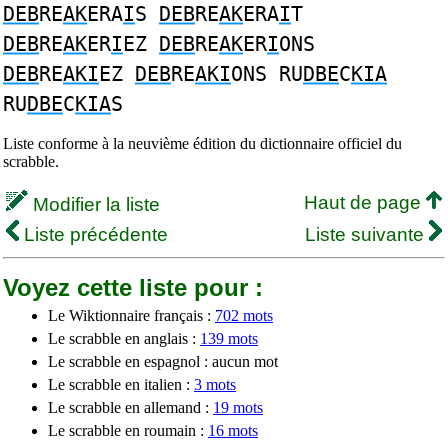
DEB
RE
AK
ERA
I
S
DEB
RE
AK
ERA
I
T
DEB
RE
AK
ER
I
EZ
DEB
RE
AK
ER
I
ONS
DEB
RE
AKI
EZ
DEB
RE
AKI
ONS RU
DBE
C
KIA
RU
DBE
C
KIA
S
Liste conforme à la neuvième édition du dictionnaire officiel du
scrabble.
Haut de page
Modifier la liste
Liste précédente
Liste suivante
Voyez cette liste pour :
Le Wiktionnaire français :
702 mots
Le scrabble en anglais :
139 mots
Le scrabble en espagnol : aucun mot
Le scrabble en italien :
3 mots
Le scrabble en allemand :
19 mots
Le scrabble en roumain :
16 mots