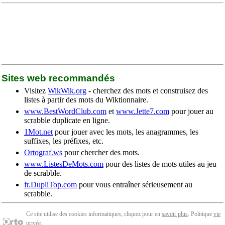
Sites web recommandés
Visitez
WikWik.org
- cherchez des mots et construisez des
listes à partir des mots du Wiktionnaire.
www.BestWordClub.com
et
www.Jette7.com
pour jouer au
scrabble duplicate en ligne.
1Mot.net
pour jouer avec les mots, les anagrammes, les
suffixes, les préfixes, etc.
Ortograf.ws
pour chercher des mots.
www.ListesDeMots.com
pour des listes de mots utiles au jeu
de scrabble.
fr.DupliTop.com
pour vous entraîner sérieusement au
scrabble.
Ce site utilise des cookies informatiques, cliquez pour en
savoir plus
. Politique
vie
privée
.