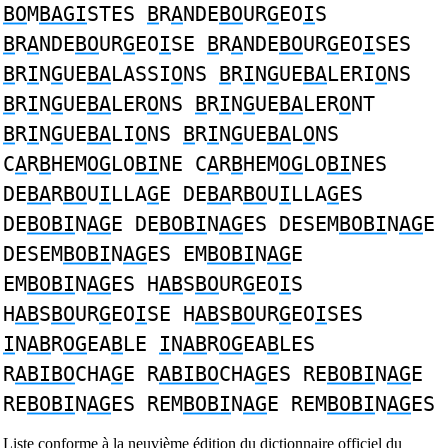
BO
M
BAGI
STES
B
R
A
NDE
BO
UR
G
EO
I
S
B
R
A
NDE
BO
UR
G
EO
I
SE
B
R
A
NDE
BO
UR
G
EO
I
SES
B
R
I
N
G
UE
BA
LASSI
O
NS
B
R
I
N
G
UE
BA
LERI
O
NS
B
R
I
N
G
UE
BA
LER
O
NS
B
R
I
N
G
UE
BA
LER
O
NT
B
R
I
N
G
UE
BA
LI
O
NS
B
R
I
N
G
UE
BA
L
O
NS
C
A
R
B
HEM
OG
LO
BI
NE C
A
R
B
HEM
OG
LO
BI
NES
DE
BA
R
BO
U
I
LLA
G
E DE
BA
R
BO
U
I
LLA
G
ES
DE
BOBI
N
AG
E DE
BOBI
N
AG
ES DESEM
BOBI
N
AG
E
DESEM
BOBI
N
AG
ES EM
BOBI
N
AG
E
EM
BOBI
N
AG
ES H
AB
S
BO
UR
G
EO
I
S
H
AB
S
BO
UR
G
EO
I
SE H
AB
S
BO
UR
G
EO
I
SES
I
N
AB
R
OG
EA
B
LE
I
N
AB
R
OG
EA
B
LES
R
ABIBO
CHA
G
E R
ABIBO
CHA
G
ES RE
BOBI
N
AG
E
RE
BOBI
N
AG
ES REM
BOBI
N
AG
E REM
BOBI
N
AG
ES
Liste conforme à la neuvième édition du dictionnaire officiel du