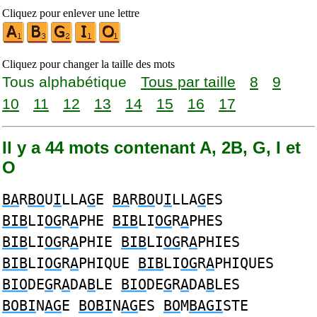
Cliquez pour enlever une lettre
Cliquez pour changer la taille des mots
Tous alphabétique
Tous par taille
8
9
10
11
12
13
14
15
16
17
Il y a 44 mots contenant A, 2B, G, I et
O
BA
R
BO
U
I
LLA
G
E
BA
R
BO
U
I
LLA
G
ES
BIB
LI
OG
R
A
PHE
BIB
LI
OG
R
A
PHES
BIB
LI
OG
R
A
PHIE
BIB
LI
OG
R
A
PHIES
BIB
LI
OG
R
A
PHIQUE
BIB
LI
OG
R
A
PHIQUES
BIO
DE
G
R
A
DA
B
LE
BIO
DE
G
R
A
DA
B
LES
BOBI
N
AG
E
BOBI
N
AG
ES
BO
M
BAGI
STE