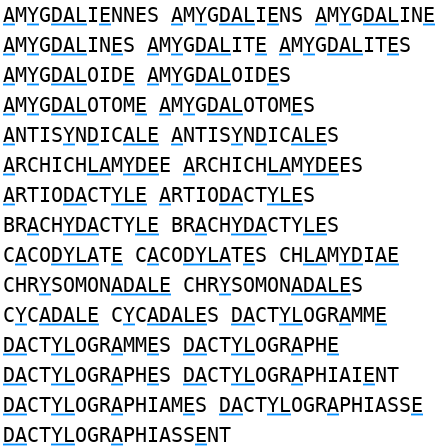
A
M
Y
G
DAL
I
E
NNES
A
M
Y
G
DAL
I
E
NS
A
M
Y
G
DAL
IN
E
A
M
Y
G
DAL
IN
E
S
A
M
Y
G
DAL
IT
E
A
M
Y
G
DAL
IT
E
S
A
M
Y
G
DAL
OID
E
A
M
Y
G
DAL
OID
E
S
A
M
Y
G
DAL
OTOM
E
A
M
Y
G
DAL
OTOM
E
S
A
NTIS
Y
N
D
IC
ALE
A
NTIS
Y
N
D
IC
ALE
S
A
RCHICH
LA
M
YDE
E
A
RCHICH
LA
M
YDE
ES
A
RTIO
DA
CT
YLE
A
RTIO
DA
CT
YLE
S
BR
A
CH
YDA
CTY
LE
BR
A
CH
YDA
CTY
LE
S
C
A
CO
DYLA
T
E
C
A
CO
DYLA
T
E
S CH
LA
M
YD
I
AE
CHR
Y
SOMON
ADALE
CHR
Y
SOMON
ADALE
S
C
Y
C
ADALE
C
Y
C
ADALE
S
DA
CT
YL
OGR
A
MM
E
DA
CT
YL
OGR
A
MM
E
S
DA
CT
YL
OGR
A
PH
E
DA
CT
YL
OGR
A
PH
E
S
DA
CT
YL
OGR
A
PHIAI
E
NT
DA
CT
YL
OGR
A
PHIAM
E
S
DA
CT
YL
OGR
A
PHIASS
E
DA
CT
YL
OGR
A
PHIASS
E
NT