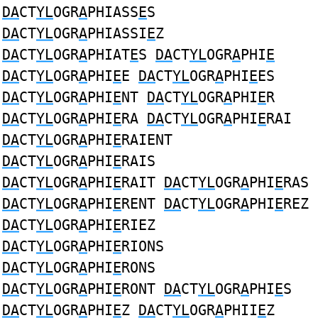
DA
CT
YL
OGR
A
PHIASS
E
S
DA
CT
YL
OGR
A
PHIASSI
E
Z
DA
CT
YL
OGR
A
PHIAT
E
S
DA
CT
YL
OGR
A
PHI
E
DA
CT
YL
OGR
A
PHI
E
E
DA
CT
YL
OGR
A
PHI
E
ES
DA
CT
YL
OGR
A
PHI
E
NT
DA
CT
YL
OGR
A
PHI
E
R
DA
CT
YL
OGR
A
PHI
E
RA
DA
CT
YL
OGR
A
PHI
E
RAI
DA
CT
YL
OGR
A
PHI
E
RAIENT
DA
CT
YL
OGR
A
PHI
E
RAIS
DA
CT
YL
OGR
A
PHI
E
RAIT
DA
CT
YL
OGR
A
PHI
E
RAS
DA
CT
YL
OGR
A
PHI
E
RENT
DA
CT
YL
OGR
A
PHI
E
REZ
DA
CT
YL
OGR
A
PHI
E
RIEZ
DA
CT
YL
OGR
A
PHI
E
RIONS
DA
CT
YL
OGR
A
PHI
E
RONS
DA
CT
YL
OGR
A
PHI
E
RONT
DA
CT
YL
OGR
A
PHI
E
S
DA
CT
YL
OGR
A
PHI
E
Z
DA
CT
YL
OGR
A
PHII
E
Z