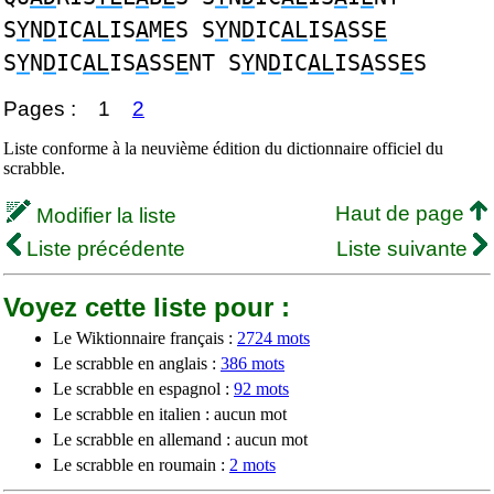
S
Y
N
D
IC
AL
IS
A
M
E
S S
Y
N
D
IC
AL
IS
A
SS
E
S
Y
N
D
IC
AL
IS
A
SS
E
NT S
Y
N
D
IC
AL
IS
A
SS
E
S
Pages :
1
2
Liste conforme à la neuvième édition du dictionnaire officiel du
scrabble.
Haut de page
Modifier la liste
Liste précédente
Liste suivante
Voyez cette liste pour :
Le Wiktionnaire français :
2724 mots
Le scrabble en anglais :
386 mots
Le scrabble en espagnol :
92 mots
Le scrabble en italien : aucun mot
Le scrabble en allemand : aucun mot
Le scrabble en roumain :
2 mots