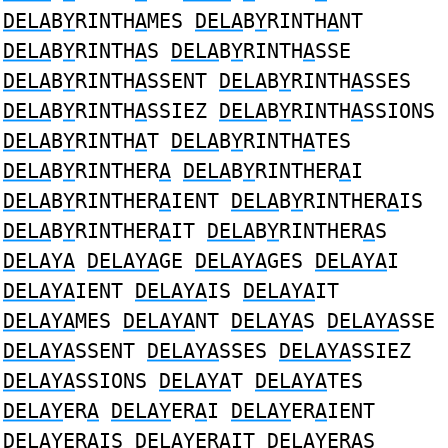
DELA
B
Y
RINTH
A
MES
DELA
B
Y
RINTH
A
NT
DELA
B
Y
RINTH
A
S
DELA
B
Y
RINTH
A
SSE
DELA
B
Y
RINTH
A
SSENT
DELA
B
Y
RINTH
A
SSES
DELA
B
Y
RINTH
A
SSIEZ
DELA
B
Y
RINTH
A
SSIONS
DELA
B
Y
RINTH
A
T
DELA
B
Y
RINTH
A
TES
DELA
B
Y
RINTHER
A
DELA
B
Y
RINTHER
A
I
DELA
B
Y
RINTHER
A
IENT
DELA
B
Y
RINTHER
A
IS
DELA
B
Y
RINTHER
A
IT
DELA
B
Y
RINTHER
A
S
DELAYA
DELAYA
GE
DELAYA
GES
DELAYA
I
DELAYA
IENT
DELAYA
IS
DELAYA
IT
DELAYA
MES
DELAYA
NT
DELAYA
S
DELAYA
SSE
DELAYA
SSENT
DELAYA
SSES
DELAYA
SSIEZ
DELAYA
SSIONS
DELAYA
T
DELAYA
TES
DELAY
ER
A
DELAY
ER
A
I
DELAY
ER
A
IENT
DELAY
ER
A
IS
DELAY
ER
A
IT
DELAY
ER
A
S