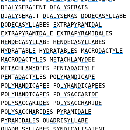
D
I
ALY
S
E
R
A
IENT
D
I
ALY
S
E
R
A
IS
D
I
ALY
S
E
R
A
IT
D
I
ALY
S
E
R
A
S
D
OD
E
C
A
S
YL
L
A
BE
D
OD
E
C
A
S
YL
L
A
BES
E
XTR
A
P
Y
R
A
MI
D
A
L
E
XTR
A
P
Y
R
A
MI
D
A
L
E
E
XTR
A
P
Y
R
A
MI
D
A
L
ES
H
E
N
D
EC
A
S
YL
L
A
BE H
E
N
D
EC
A
S
YL
L
A
BES
H
YD
R
A
T
A
B
LE
H
YD
R
A
T
A
B
LE
S M
A
CRO
DA
CT
YLE
M
A
CRO
DA
CT
YLE
S M
E
T
A
CH
LA
M
YD
EE
M
E
T
A
CH
LA
M
YD
EES P
E
NT
ADA
CT
YL
E
P
E
NT
ADA
CT
YL
ES PO
LY
H
A
N
D
IC
A
P
E
PO
LY
H
A
N
D
IC
A
P
E
E PO
LY
H
A
N
D
IC
A
P
E
ES
PO
LY
H
A
N
D
IC
A
P
E
S PO
LY
S
A
CC
A
RI
DE
PO
LY
S
A
CC
A
RI
DE
S PO
LY
S
A
CCH
A
RI
DE
PO
LY
S
A
CCH
A
RI
DE
S P
Y
R
A
MI
DALE
P
Y
R
A
MI
DALE
S QU
AD
RIS
YL
L
A
B
E
QU
AD
RIS
YL
L
A
B
E
S S
Y
N
D
IC
AL
IS
A
I
E
NT