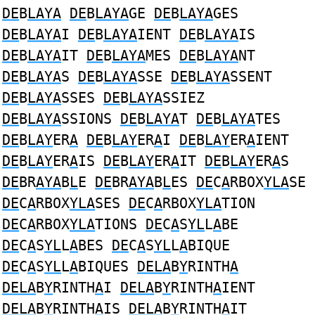
DE
B
LAYA
DE
B
LAYA
GE
DE
B
LAYA
GES
DE
B
LAYA
I
DE
B
LAYA
IENT
DE
B
LAYA
IS
DE
B
LAYA
IT
DE
B
LAYA
MES
DE
B
LAYA
NT
DE
B
LAYA
S
DE
B
LAYA
SSE
DE
B
LAYA
SSENT
DE
B
LAYA
SSES
DE
B
LAYA
SSIEZ
DE
B
LAYA
SSIONS
DE
B
LAYA
T
DE
B
LAYA
TES
DE
B
LAY
ER
A
DE
B
LAY
ER
A
I
DE
B
LAY
ER
A
IENT
DE
B
LAY
ER
A
IS
DE
B
LAY
ER
A
IT
DE
B
LAY
ER
A
S
DE
BR
AYA
B
L
E
DE
BR
AYA
B
L
ES
DE
C
A
RBOX
YLA
SE
DE
C
A
RBOX
YLA
SES
DE
C
A
RBOX
YLA
TION
DE
C
A
RBOX
YLA
TIONS
DE
C
A
S
YL
L
A
BE
DE
C
A
S
YL
L
A
BES
DE
C
A
S
YL
L
A
BIQUE
DE
C
A
S
YL
L
A
BIQUES
DELA
B
Y
RINTH
A
DELA
B
Y
RINTH
A
I
DELA
B
Y
RINTH
A
IENT
DELA
B
Y
RINTH
A
IS
DELA
B
Y
RINTH
A
IT