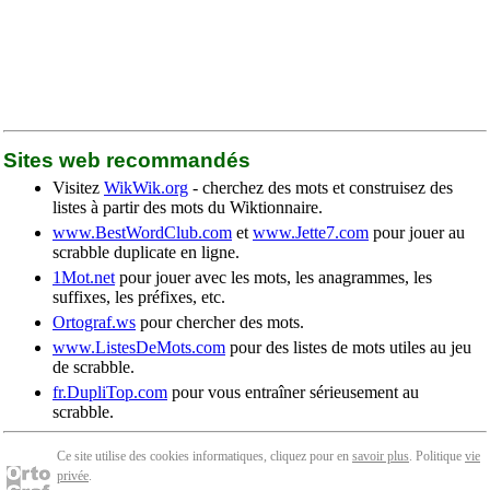
Sites web recommandés
Visitez
WikWik.org
- cherchez des mots et construisez des
listes à partir des mots du Wiktionnaire.
www.BestWordClub.com
et
www.Jette7.com
pour jouer au
scrabble duplicate en ligne.
1Mot.net
pour jouer avec les mots, les anagrammes, les
suffixes, les préfixes, etc.
Ortograf.ws
pour chercher des mots.
www.ListesDeMots.com
pour des listes de mots utiles au jeu
de scrabble.
fr.DupliTop.com
pour vous entraîner sérieusement au
scrabble.
Ce site utilise des cookies informatiques, cliquez pour en
savoir plus
. Politique
vie
privée
.