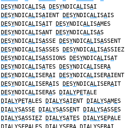
DE
S
Y
NDIC
AL
IS
A
DE
S
Y
NDIC
AL
IS
A
I
DE
S
Y
NDIC
AL
IS
A
IENT
DE
S
Y
NDIC
AL
IS
A
IS
DE
S
Y
NDIC
AL
IS
A
IT
DE
S
Y
NDIC
AL
IS
A
MES
DE
S
Y
NDIC
AL
IS
A
NT
DE
S
Y
NDIC
AL
IS
A
S
DE
S
Y
NDIC
AL
IS
A
SSE
DE
S
Y
NDIC
AL
IS
A
SSENT
DE
S
Y
NDIC
AL
IS
A
SSES
DE
S
Y
NDIC
AL
IS
A
SSIEZ
DE
S
Y
NDIC
AL
IS
A
SSIONS
DE
S
Y
NDIC
AL
IS
A
T
DE
S
Y
NDIC
AL
IS
A
TES
DE
S
Y
NDIC
AL
ISER
A
DE
S
Y
NDIC
AL
ISER
A
I
DE
S
Y
NDIC
AL
ISER
A
IENT
DE
S
Y
NDIC
AL
ISER
A
IS
DE
S
Y
NDIC
AL
ISER
A
IT
DE
S
Y
NDIC
AL
ISER
A
S
D
I
ALY
P
E
T
A
LE
D
I
ALY
P
E
T
A
LES
D
I
ALY
S
A
I
E
NT
D
I
ALY
S
A
M
E
S
D
I
ALY
S
A
SS
E
D
I
ALY
S
A
SS
E
NT
D
I
ALY
S
A
SS
E
S
D
I
ALY
S
A
SSI
E
Z
D
I
ALY
S
A
T
E
S
D
I
ALY
S
E
P
A
LE
D
I
ALY
S
E
P
A
LES
D
I
ALY
S
E
R
A
D
I
ALY
S
E
R
A
I