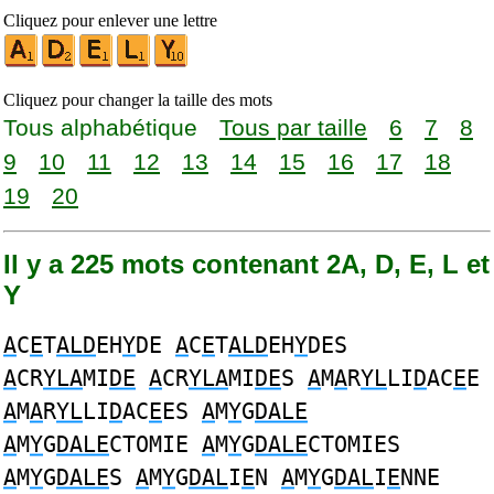
Cliquez pour enlever une lettre
Cliquez pour changer la taille des mots
Tous alphabétique
Tous par taille
6
7
8
9
10
11
12
13
14
15
16
17
18
19
20
Il y a 225 mots contenant 2A, D, E, L et
Y
A
C
E
T
ALD
EH
Y
DE
A
C
E
T
ALD
EH
Y
DES
A
CR
YLA
MI
DE
A
CR
YLA
MI
DE
S
A
M
A
R
YL
LI
D
AC
E
E
A
M
A
R
YL
LI
D
AC
E
ES
A
M
Y
G
DALE
A
M
Y
G
DALE
CTOMIE
A
M
Y
G
DALE
CTOMIES
A
M
Y
G
DALE
S
A
M
Y
G
DAL
I
E
N
A
M
Y
G
DAL
I
E
NNE