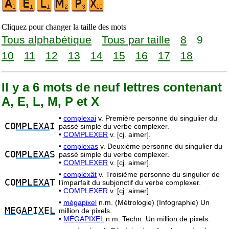
Cliquez pour changer la taille des mots
Tous alphabétique
Tous par taille
8
9
10
11
12
13
14
15
16
17
18
Il y a 6 mots de neuf lettres contenant
A, E, L, M, P et X
•
complexai
v. Première personne du singulier du
CO
MPLEXA
I
passé simple du verbe complexer.
•
COMPLEXER
v. [cj. aimer].
•
complexas
v. Deuxième personne du singulier du
CO
MPLEXA
S
passé simple du verbe complexer.
•
COMPLEXER
v. [cj. aimer].
•
complexât
v. Troisième personne du singulier de
CO
MPLEXA
T
l’imparfait du subjonctif du verbe complexer.
•
COMPLEXER
v. [cj. aimer].
•
mégapixel
n.m. (Métrologie) (Infographie) Un
ME
G
AP
I
X
E
L
million de pixels.
•
MÉGAPIXEL
n.m. Techn. Un million de pixels.