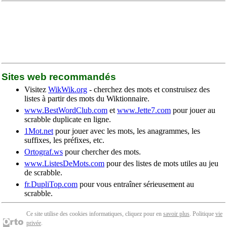
Sites web recommandés
Visitez
WikWik.org
- cherchez des mots et construisez des
listes à partir des mots du Wiktionnaire.
www.BestWordClub.com
et
www.Jette7.com
pour jouer au
scrabble duplicate en ligne.
1Mot.net
pour jouer avec les mots, les anagrammes, les
suffixes, les préfixes, etc.
Ortograf.ws
pour chercher des mots.
www.ListesDeMots.com
pour des listes de mots utiles au jeu
de scrabble.
fr.DupliTop.com
pour vous entraîner sérieusement au
scrabble.
Ce site utilise des cookies informatiques, cliquez pour en
savoir plus
. Politique
vie
privée
.