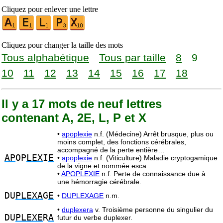
Cliquez pour enlever une lettre
Cliquez pour changer la taille des mots
Tous alphabétique
Tous par taille
8
9
10
11
12
13
14
15
16
17
18
Il y a 17 mots de neuf lettres
contenant A, 2E, L, P et X
•
apoplexie
n.f. (Médecine) Arrêt brusque, plus ou
moins complet, des fonctions cérébrales,
accompagné de la perte entière…
AP
OP
LEX
I
E
•
apoplexie
n.f. (Viticulture) Maladie cryptogamique
de la vigne et nommée esca.
•
APOPLEXIE
n.f. Perte de connaissance due à
une hémorragie cérébrale.
DU
PLEXA
G
E
•
DUPLEXAGE
n.m.
•
duplexera
v. Troisième personne du singulier du
DU
PLEXE
R
A
futur du verbe duplexer.