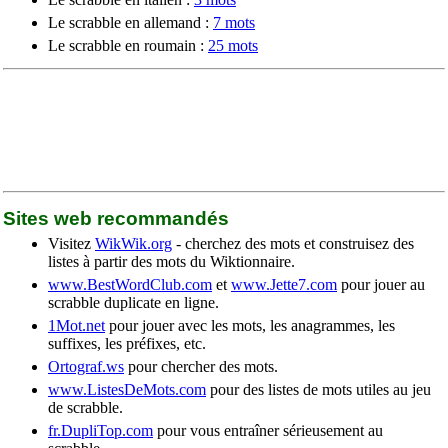
Le scrabble en allemand :
7 mots
Le scrabble en roumain :
25 mots
Sites web recommandés
Visitez
WikWik.org
- cherchez des mots et construisez des
listes à partir des mots du Wiktionnaire.
www.BestWordClub.com
et
www.Jette7.com
pour jouer au
scrabble duplicate en ligne.
1Mot.net
pour jouer avec les mots, les anagrammes, les
suffixes, les préfixes, etc.
Ortograf.ws
pour chercher des mots.
www.ListesDeMots.com
pour des listes de mots utiles au jeu
de scrabble.
fr.DupliTop.com
pour vous entraîner sérieusement au