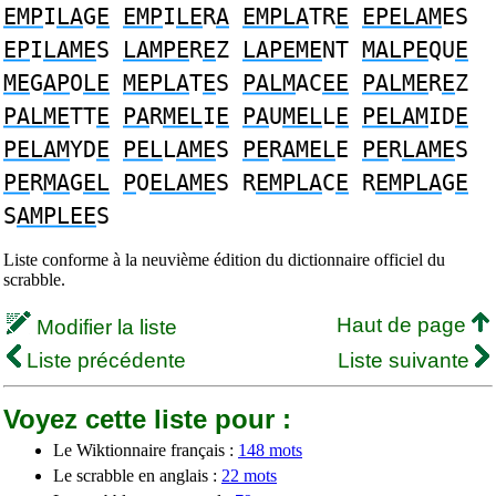
EMP
I
LA
G
E
EMP
I
LE
R
A
EMPLA
TR
E
EPELAM
ES
EP
I
LAME
S
LAMPE
R
E
Z
LAPEME
NT
MALPE
QU
E
ME
G
AP
O
LE
MEPLA
T
E
S
PALM
AC
EE
PALME
R
E
Z
PALME
TT
E
PA
R
MEL
I
E
PA
U
MEL
L
E
PELAM
ID
E
PELAM
YD
E
PEL
L
AME
S
PE
R
AMEL
E
PE
R
LAME
S
PE
R
MA
G
EL
P
O
ELAME
S R
EMPLA
C
E
R
EMPLA
G
E
S
AMPLEE
S
Liste conforme à la neuvième édition du dictionnaire officiel du
scrabble.
Haut de page
Modifier la liste
Liste précédente
Liste suivante
Voyez cette liste pour :
Le Wiktionnaire français :
148 mots
Le scrabble en anglais :
22 mots