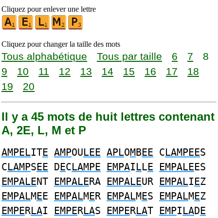
Cliquez pour enlever une lettre
Cliquez pour changer la taille des mots
Tous alphabétique
Tous par taille
6
7
8
9
10
11
12
13
14
15
16
17
18
19
20
Il y a 45 mots de huit lettres contenant
A, 2E, L, M et P
AMPEL
IT
E
AMP
OU
LEE
APL
O
M
B
EE
C
LAMPEE
S
C
LAMP
S
EE
D
E
C
LAMPE
EMPA
I
L
L
E
EMPALE
ES
EMPALE
NT
EMPALE
RA
EMPALE
UR
EMPAL
I
E
Z
EMPAL
M
E
E
EMPAL
M
E
R
EMPAL
M
E
S
EMPAL
M
E
Z
EMPE
R
LA
I
EMPE
R
LA
S
EMPE
R
LA
T
EMP
I
LA
D
E