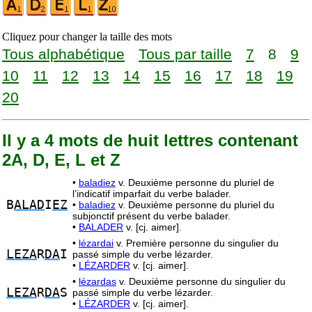
Cliquez pour changer la taille des mots
Tous alphabétique
Tous par taille
7
8
9
10
11
12
13
14
15
16
17
18
19
20
Il y a 4 mots de huit lettres contenant
2A, D, E, L et Z
•
baladiez
v. Deuxième personne du pluriel de
l’indicatif imparfait du verbe balader.
B
ALAD
I
EZ
•
baladiez
v. Deuxième personne du pluriel du
subjonctif présent du verbe balader.
•
BALADER
v. [cj. aimer].
•
lézardai
v. Première personne du singulier du
LEZA
R
DA
I
passé simple du verbe lézarder.
•
LÉZARDER
v. [cj. aimer].
•
lézardas
v. Deuxième personne du singulier du
LEZA
R
DA
S
passé simple du verbe lézarder.
•
LÉZARDER
v. [cj. aimer].