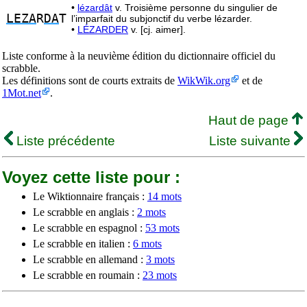
•
lézardât
v. Troisième personne du singulier de
LEZA
R
DA
T
l’imparfait du subjonctif du verbe lézarder.
•
LÉZARDER
v. [cj. aimer].
Liste conforme à la neuvième édition du dictionnaire officiel du
scrabble.
Les définitions sont de courts extraits de
WikWik.org
et de
1Mot.net
.
Haut de page
Liste précédente
Liste suivante
Voyez cette liste pour :
Le Wiktionnaire français :
14 mots
Le scrabble en anglais :
2 mots
Le scrabble en espagnol :
53 mots
Le scrabble en italien :
6 mots
Le scrabble en allemand :
3 mots
Le scrabble en roumain :
23 mots