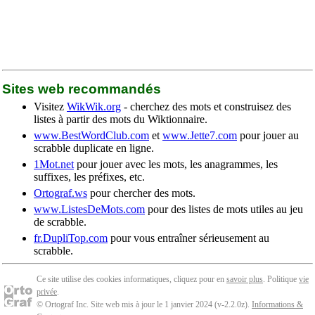
Sites web recommandés
Visitez
WikWik.org
- cherchez des mots et construisez des
listes à partir des mots du Wiktionnaire.
www.BestWordClub.com
et
www.Jette7.com
pour jouer au
scrabble duplicate en ligne.
1Mot.net
pour jouer avec les mots, les anagrammes, les
suffixes, les préfixes, etc.
Ortograf.ws
pour chercher des mots.
www.ListesDeMots.com
pour des listes de mots utiles au jeu
de scrabble.
fr.DupliTop.com
pour vous entraîner sérieusement au
scrabble.
Ce site utilise des cookies informatiques, cliquez pour en
savoir plus
. Politique
vie
privée
.
© Ortograf Inc. Site web mis à jour le 1 janvier 2024 (v-2.2.0
z
).
Informations &