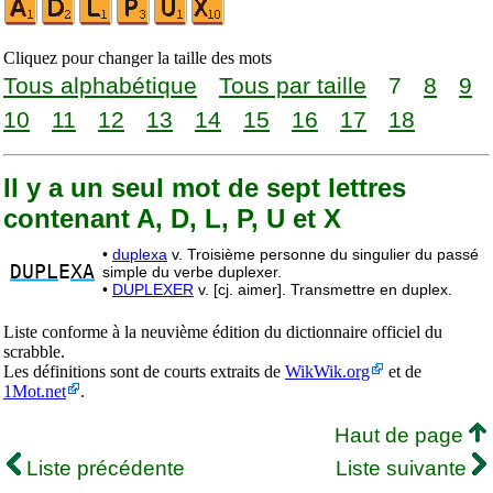
Cliquez pour changer la taille des mots
Tous alphabétique
Tous par taille
7
8
9
10
11
12
13
14
15
16
17
18
Il y a un seul mot de sept lettres
contenant A, D, L, P, U et X
•
duplexa
v. Troisième personne du singulier du passé
DUPL
E
XA
simple du verbe duplexer.
•
DUPLEXER
v. [cj. aimer]. Transmettre en duplex.
Liste conforme à la neuvième édition du dictionnaire officiel du
scrabble.
Les définitions sont de courts extraits de
WikWik.org
et de
1Mot.net
.
Haut de page
Liste précédente
Liste suivante