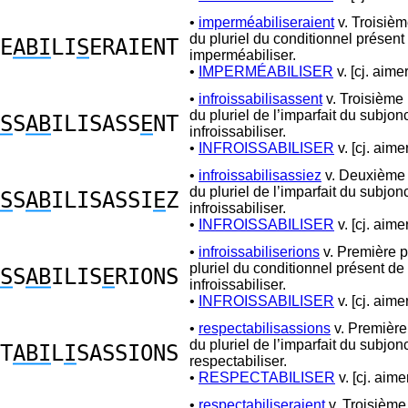
•
imperméabiliseraient
v. Troisiè
du pluriel du conditionnel présent
E
ABI
LI
S
ERAIENT
imperméabiliser.
•
IMPERMÉABILISER
v. [cj. aimer
•
infroissabilisassent
v. Troisième
du pluriel de l’imparfait du subjonc
S
S
AB
ILISASS
E
NT
infroissabiliser.
•
INFROISSABILISER
v. [cj. aimer
•
infroissabilisassiez
v. Deuxième
du pluriel de l’imparfait du subjonc
S
S
AB
ILISASSI
E
Z
infroissabiliser.
•
INFROISSABILISER
v. [cj. aimer
•
infroissabiliserions
v. Première 
pluriel du conditionnel présent de
S
S
AB
ILIS
E
RIONS
infroissabiliser.
•
INFROISSABILISER
v. [cj. aimer
•
respectabilisassions
v. Premièr
du pluriel de l’imparfait du subjon
T
ABI
L
I
SASSIONS
respectabiliser.
•
RESPECTABILISER
v. [cj. aimer
•
respectabiliseraient
v. Troisièm