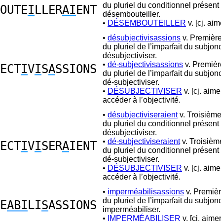
du pluriel du conditionnel présent
OUTE
I
LLER
AI
ENT
désembouteiller.
•
DÉSEMBOUTEILLER
v. [cj. aim
•
désubjectivisassions
v. Premièr
du pluriel de l’imparfait du subjon
désubjectiviser.
•
dé-subjectivisassions
v. Premiè
ECT
I
V
I
S
A
SSIONS
du pluriel de l’imparfait du subjon
dé-subjectiviser.
•
DÉSUBJECTIVISER
v. [cj. aime
accéder à l’objectivité.
•
désubjectiviseraient
v. Troisièm
du pluriel du conditionnel présent
désubjectiviser.
•
dé-subjectiviseraient
v. Troisiè
ECT
I
V
I
SER
A
IENT
du pluriel du conditionnel présent
dé-subjectiviser.
•
DÉSUBJECTIVISER
v. [cj. aime
accéder à l’objectivité.
•
imperméabilisassions
v. Premiè
du pluriel de l’imparfait du subjon
E
ABI
LI
S
ASSIONS
imperméabiliser.
•
IMPERMÉABILISER
v. [cj. aimer