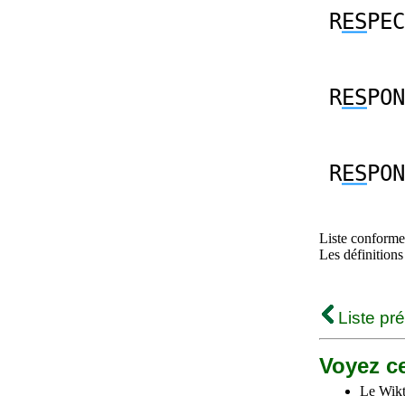
R
ES
PEC
R
ES
PON
R
ES
PON
Liste conforme 
Les définitions
Liste pr
Voyez ce
Le Wikt