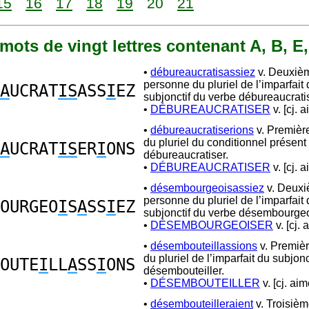
15
16
17
18
19
20
21
6 mots de vingt lettres contenant A, B, E,
•
débureaucratisassiez
v. Deuxiè
personne du pluriel de l’imparfait
A
UCRAT
IS
ASS
I
EZ
subjonctif du verbe débureaucratis
•
DÉBUREAUCRATISER
v. [cj. a
•
débureaucratiserions
v. Premièr
du pluriel du conditionnel présent
A
UCRAT
IS
ER
I
ONS
débureaucratiser.
•
DÉBUREAUCRATISER
v. [cj. a
•
désembourgeoisassiez
v. Deux
personne du pluriel de l’imparfait
OURGEO
I
S
A
SS
I
EZ
subjonctif du verbe désembourgeo
•
DÉSEMBOURGEOISER
v. [cj. 
•
désembouteillassions
v. Premiè
du pluriel de l’imparfait du subjon
OUTE
I
LL
A
SS
I
ONS
désembouteiller.
•
DÉSEMBOUTEILLER
v. [cj. aim
•
désembouteilleraient
v. Troisiè