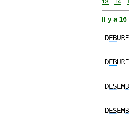
13
14
Il y a 1
D
EB
URE
D
EB
URE
D
ES
EM
B
D
ES
EM
B