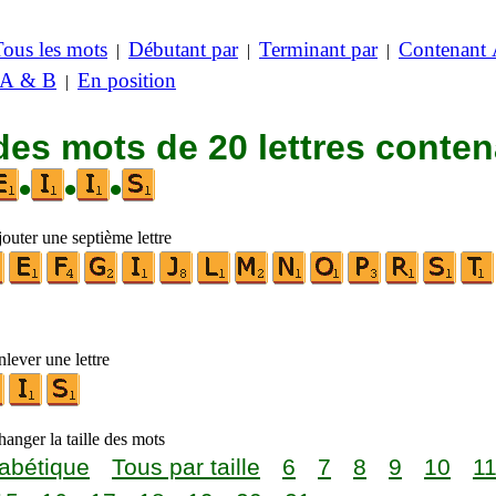
Tous les mots
Débutant par
Terminant par
Contenant
|
|
|
 A & B
En position
|
des mots de 20 lettres conte
•
•
•
outer une septième lettre
lever une lettre
anger la taille des mots
abétique
Tous par taille
6
7
8
9
10
1