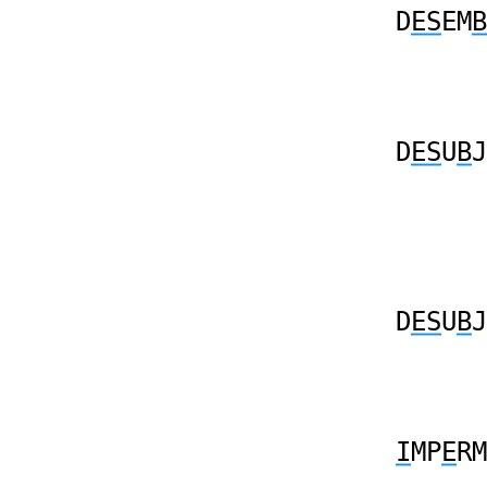
D
ES
EM
B
D
ES
U
B
J
D
ES
U
B
J
I
MP
E
RM