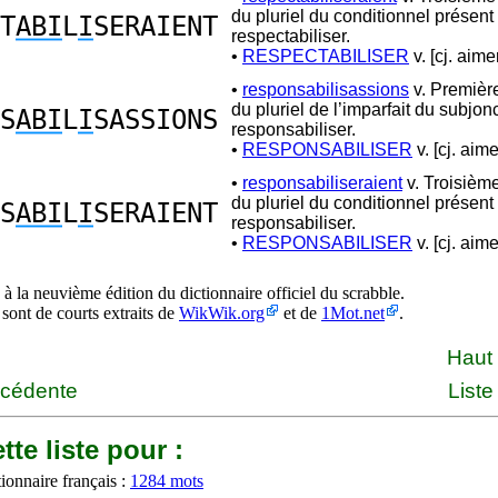
du pluriel du conditionnel présent
T
ABI
L
I
SERAIENT
respectabiliser.
•
RESPECTABILISER
v. [cj. aimer
•
responsabilisassions
v. Premièr
du pluriel de l’imparfait du subjon
S
ABI
L
I
SASSIONS
responsabiliser.
•
RESPONSABILISER
v. [cj. aime
•
responsabiliseraient
v. Troisièm
du pluriel du conditionnel présent
S
ABI
L
I
SERAIENT
responsabiliser.
•
RESPONSABILISER
v. [cj. aime
à la neuvième édition du dictionnaire officiel du scrabble.
 sont de courts extraits de
WikWik.org
et de
1Mot.net
.
Haut
écédente
Liste
tte liste pour :
ionnaire français :
1284 mots