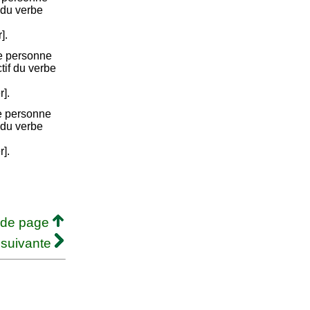
 du verbe
].
e personne
ctif du verbe
r].
e personne
 du verbe
r].
 de page
 suivante