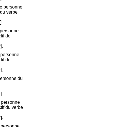
me personne
 du verbe
].
 personne
tif de
].
 personne
tif de
].
personne du
].
e personne
ctif du verbe
].
e personne