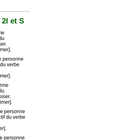
 2I et S
me
 du
er.
imer].
e personne
 du verbe
imer].
ième
 du
iser.
aimer].
re personne
ctif du verbe
er].
me personne