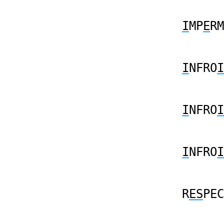
I
MP
E
RM
I
NFRO
I
I
NFRO
I
I
NFRO
I
R
ES
PEC