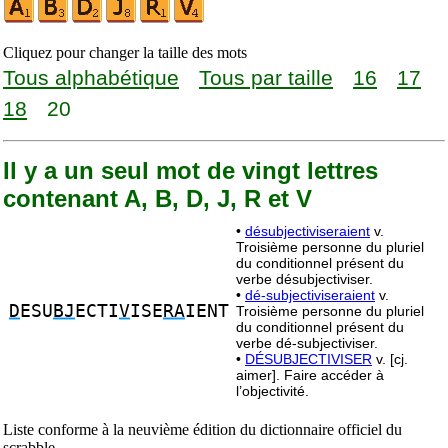
Cliquez pour changer la taille des mots
Tous alphabétique
Tous par taille
16
17
18
20
Il y a un seul mot de vingt lettres
contenant A, B, D, J, R et V
•
désubjectiviseraient
v.
Troisième personne du pluriel
du conditionnel présent du
verbe désubjectiviser.
•
dé-subjectiviseraient
v.
D
ESU
BJ
ECTI
V
ISE
RA
IENT
Troisième personne du pluriel
du conditionnel présent du
verbe dé-subjectiviser.
•
DÉSUBJECTIVISER
v. [cj.
aimer]. Faire accéder à
l’objectivité.
Liste conforme à la neuvième édition du dictionnaire officiel du
scrabble.