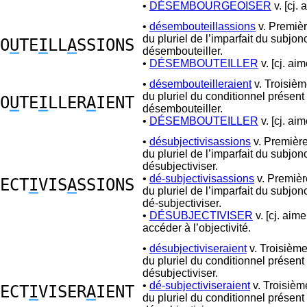
•
DÉSEMBOURGEOISER
v. [cj. 
•
désembouteillassions
v. Premiè
du pluriel de l’imparfait du subjon
O
U
TE
I
LL
A
SSIONS
désembouteiller.
•
DÉSEMBOUTEILLER
v. [cj. aim
•
désembouteilleraient
v. Troisiè
du pluriel du conditionnel présent
O
U
TE
I
LLER
A
IENT
désembouteiller.
•
DÉSEMBOUTEILLER
v. [cj. aim
•
désubjectivisassions
v. Premièr
du pluriel de l’imparfait du subjon
désubjectiviser.
•
dé-subjectivisassions
v. Premiè
ECT
I
VIS
A
SSIONS
du pluriel de l’imparfait du subjon
dé-subjectiviser.
•
DÉSUBJECTIVISER
v. [cj. aime
accéder à l’objectivité.
•
désubjectiviseraient
v. Troisièm
du pluriel du conditionnel présent
désubjectiviser.
•
dé-subjectiviseraient
v. Troisiè
ECT
I
VISER
A
IENT
du pluriel du conditionnel présent