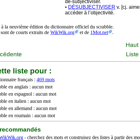
dé-subjectiviser.
•
DÉSUBJECTIVISER
v. [cj. aime
accéder à l’objectivité.
à la neuvième édition du dictionnaire officiel du scrabble.
 sont de courts extraits de
WikWik.org
et de
1Mot.net
.
Haut
écédente
Liste
tte liste pour :
ionnaire français :
469 mots
bble en anglais : aucun mot
bble en espagnol : aucun mot
ble en italien : aucun mot
bble en allemand : aucun mot
bble en roumain : aucun mot
b recommandés
WikWik.org
- cherchez des mots et construisez des listes à partir des mo