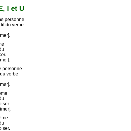
, I et U
me personne
ctif du verbe
imer].
me
 du
er.
imer].
e personne
 du verbe
imer].
ième
 du
iser.
aimer].
ième
 du
iser.