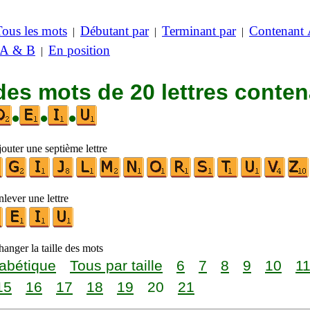
Tous les mots
Débutant par
Terminant par
Contenant
|
|
|
 A & B
En position
|
des mots de 20 lettres conte
•
•
•
outer une septième lettre
lever une lettre
anger la taille des mots
abétique
Tous par taille
6
7
8
9
10
1
15
16
17
18
19
20
21