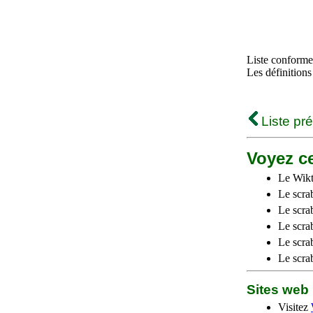
Liste conforme 
Les définitions
Liste pr
Voyez ce
Le Wikt
Le scra
Le scra
Le scrab
Le scra
Le scra
Sites we
Visitez