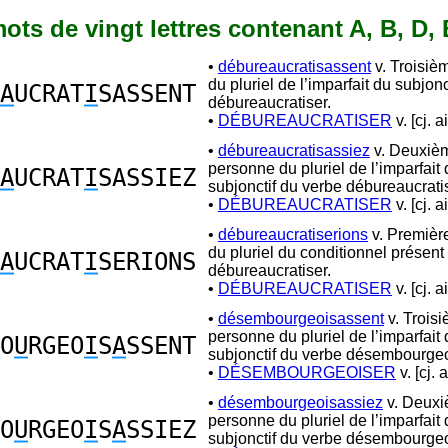
 mots de vingt lettres contenant A, B, D, E
•
débureaucratisassent
v. Troisiè
du pluriel de l’imparfait du subjon
A
UCRAT
I
SASSENT
débureaucratiser.
•
DÉBUREAUCRATISER
v. [cj. a
•
débureaucratisassiez
v. Deuxiè
personne du pluriel de l’imparfait
A
UCRAT
I
SASSIEZ
subjonctif du verbe débureaucratis
•
DÉBUREAUCRATISER
v. [cj. a
•
débureaucratiserions
v. Premièr
du pluriel du conditionnel présent
A
UCRAT
I
SERIONS
débureaucratiser.
•
DÉBUREAUCRATISER
v. [cj. a
•
désembourgeoisassent
v. Trois
personne du pluriel de l’imparfait
O
U
RGEO
I
S
A
SSENT
subjonctif du verbe désembourgeo
•
DÉSEMBOURGEOISER
v. [cj. 
•
désembourgeoisassiez
v. Deux
personne du pluriel de l’imparfait
O
U
RGEO
I
S
A
SSIEZ
subjonctif du verbe désembourgeo