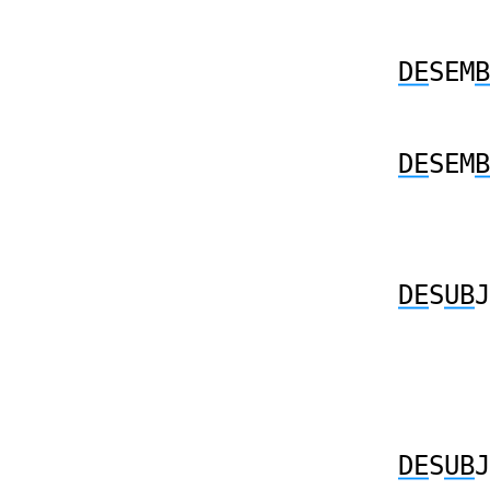
DE
SEM
B
DE
SEM
B
DE
S
UB
J
DE
S
UB
J