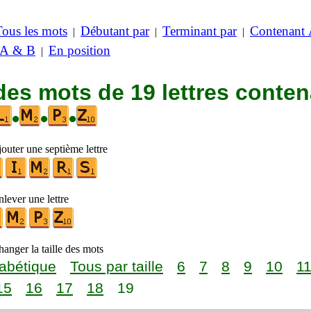
Tous les mots
Débutant par
Terminant par
Contenant
|
|
|
 A & B
En position
|
des mots de 19 lettres conte
•
•
•
outer une septième lettre
lever une lettre
anger la taille des mots
abétique
Tous par taille
6
7
8
9
10
1
15
16
17
18
19