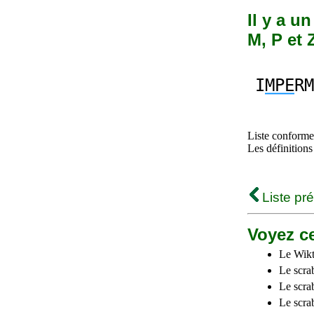
Il y a u
M, P et 
I
MPE
RM
Liste conforme 
Les définitions
Liste pr
Voyez ce
Le Wikt
Le scra
Le scra
Le scrab