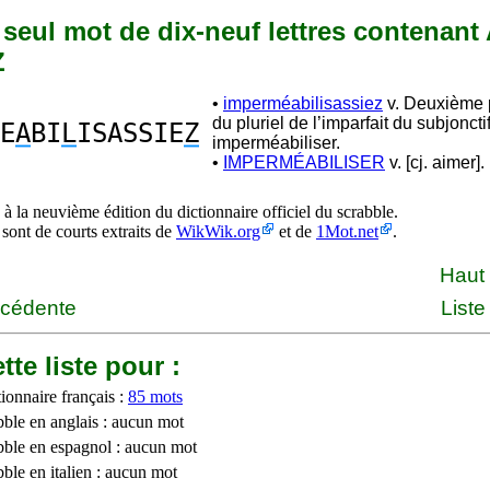
n seul mot de dix-neuf lettres contenant 
Z
•
imperméabilisassiez
v. Deuxième 
du pluriel de l’imparfait du subjonct
E
A
BI
L
ISASSIE
Z
imperméabiliser.
•
IMPERMÉABILISER
v. [cj. aimer].
à la neuvième édition du dictionnaire officiel du scrabble.
 sont de courts extraits de
WikWik.org
et de
1Mot.net
.
Haut
écédente
Liste
tte liste pour :
ionnaire français :
85 mots
bble en anglais : aucun mot
bble en espagnol : aucun mot
ble en italien : aucun mot