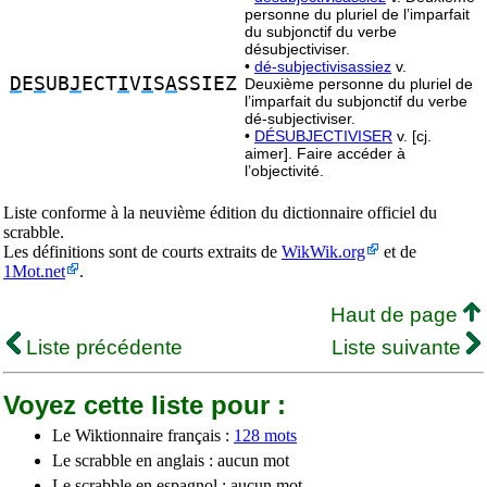
personne du pluriel de l’imparfait
du subjonctif du verbe
désubjectiviser.
•
dé-subjectivisassiez
v.
D
E
S
UB
J
ECT
I
V
I
S
A
SSIEZ
Deuxième personne du pluriel de
l’imparfait du subjonctif du verbe
dé-subjectiviser.
•
DÉSUBJECTIVISER
v. [cj.
aimer]. Faire accéder à
l’objectivité.
Liste conforme à la neuvième édition du dictionnaire officiel du
scrabble.
Les définitions sont de courts extraits de
WikWik.org
et de
1Mot.net
.
Haut de page
Liste précédente
Liste suivante
Voyez cette liste pour :
Le Wiktionnaire français :
128 mots
Le scrabble en anglais : aucun mot
Le scrabble en espagnol : aucun mot