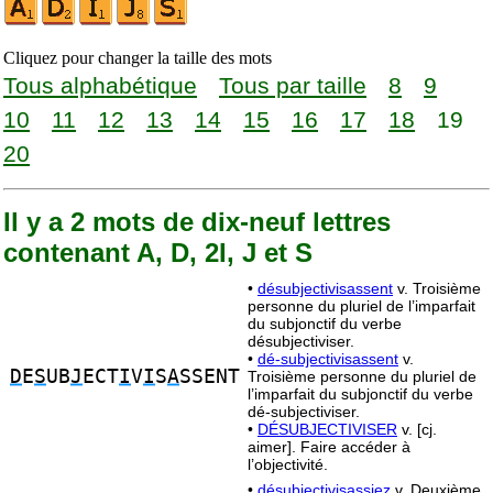
Cliquez pour changer la taille des mots
Tous alphabétique
Tous par taille
8
9
10
11
12
13
14
15
16
17
18
19
20
Il y a 2 mots de dix-neuf lettres
contenant A, D, 2I, J et S
•
désubjectivisassent
v. Troisième
personne du pluriel de l’imparfait
du subjonctif du verbe
désubjectiviser.
•
dé-subjectivisassent
v.
D
E
S
UB
J
ECT
I
V
I
S
A
SSENT
Troisième personne du pluriel de
l’imparfait du subjonctif du verbe
dé-subjectiviser.
•
DÉSUBJECTIVISER
v. [cj.
aimer]. Faire accéder à
l’objectivité.
•
désubjectivisassiez
v. Deuxième