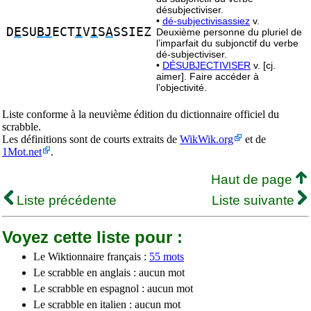
désubjectiviser.
•
dé-subjectivisassiez
v.
D
E
SU
BJ
ECT
I
V
I
S
A
SSIEZ
Deuxième personne du pluriel de
l’imparfait du subjonctif du verbe
dé-subjectiviser.
•
DÉSUBJECTIVISER
v. [cj.
aimer]. Faire accéder à
l’objectivité.
Liste conforme à la neuvième édition du dictionnaire officiel du
scrabble.
Les définitions sont de courts extraits de
WikWik.org
et de
1Mot.net
.
Haut de page
Liste précédente
Liste suivante
Voyez cette liste pour :
Le Wiktionnaire français :
55 mots
Le scrabble en anglais : aucun mot
Le scrabble en espagnol : aucun mot
Le scrabble en italien : aucun mot