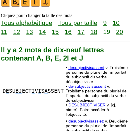
Cliquez pour changer la taille des mots
Tous alphabétique
Tous par taille
9
10
11
12
13
14
15
16
17
18
19
20
Il y a 2 mots de dix-neuf lettres
contenant A, B, E, 2I et J
•
désubjectivisassent
v. Troisième
personne du pluriel de l’imparfait
du subjonctif du verbe
désubjectiviser.
•
dé-subjectivisassent
v.
D
E
SU
BJ
ECT
I
V
I
S
A
SSENT
Troisième personne du pluriel de
l’imparfait du subjonctif du verbe
dé-subjectiviser.
•
DÉSUBJECTIVISER
v. [cj.
aimer]. Faire accéder à
l’objectivité.
•
désubjectivisassiez
v. Deuxième
personne du pluriel de l’imparfait
du subjonctif du verbe