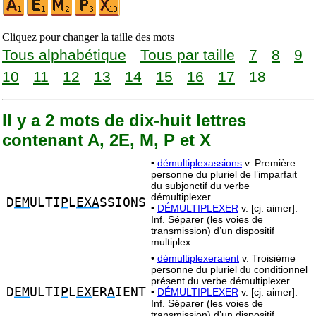
Cliquez pour changer la taille des mots
Tous alphabétique
Tous par taille
7
8
9
10
11
12
13
14
15
16
17
18
Il y a 2 mots de dix-huit lettres
contenant A, 2E, M, P et X
•
démultiplexassions
v. Première
personne du pluriel de l’imparfait
du subjonctif du verbe
démultiplexer.
D
EM
ULTI
P
L
EXA
SSIONS
•
DÉMULTIPLEXER
v. [cj. aimer].
Inf. Séparer (les voies de
transmission) d’un dispositif
multiplex.
•
démultiplexeraient
v. Troisième
personne du pluriel du conditionnel
présent du verbe démultiplexer.
D
EM
ULTI
P
L
EX
ER
A
IENT
•
DÉMULTIPLEXER
v. [cj. aimer].
Inf. Séparer (les voies de
transmission) d’un dispositif