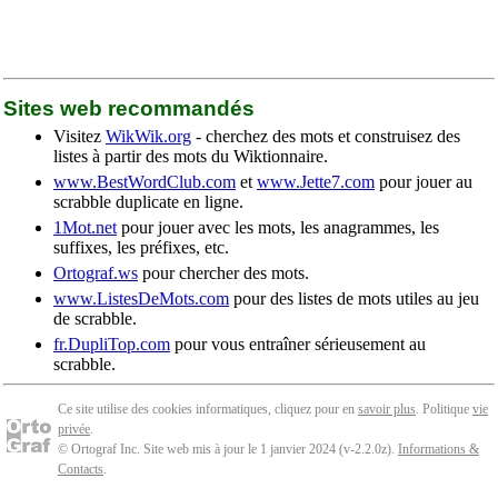
Sites web recommandés
Visitez
WikWik.org
- cherchez des mots et construisez des
listes à partir des mots du Wiktionnaire.
www.BestWordClub.com
et
www.Jette7.com
pour jouer au
scrabble duplicate en ligne.
1Mot.net
pour jouer avec les mots, les anagrammes, les
suffixes, les préfixes, etc.
Ortograf.ws
pour chercher des mots.
www.ListesDeMots.com
pour des listes de mots utiles au jeu
de scrabble.
fr.DupliTop.com
pour vous entraîner sérieusement au
scrabble.
Ce site utilise des cookies informatiques, cliquez pour en
savoir plus
. Politique
vie
privée
.
© Ortograf Inc. Site web mis à jour le 1 janvier 2024 (v-2.2.0
z
).
Informations &
Contacts
.