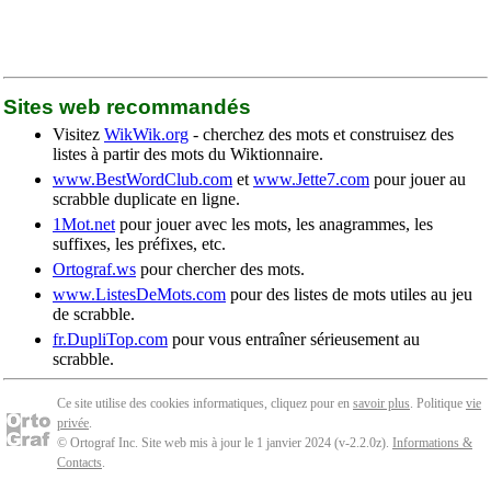
Sites web recommandés
Visitez
WikWik.org
- cherchez des mots et construisez des
listes à partir des mots du Wiktionnaire.
www.BestWordClub.com
et
www.Jette7.com
pour jouer au
scrabble duplicate en ligne.
1Mot.net
pour jouer avec les mots, les anagrammes, les
suffixes, les préfixes, etc.
Ortograf.ws
pour chercher des mots.
www.ListesDeMots.com
pour des listes de mots utiles au jeu
de scrabble.
fr.DupliTop.com
pour vous entraîner sérieusement au
scrabble.
Ce site utilise des cookies informatiques, cliquez pour en
savoir plus
. Politique
vie
privée
.
© Ortograf Inc. Site web mis à jour le 1 janvier 2024 (v-2.2.0
z
).
Informations &
Contacts
.