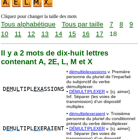
Cliquez pour changer la taille des mots
Tous alphabétique
Tous par taille
7
8
9
10
11
12
13
14
15
16
17
18
Il y a 2 mots de dix-huit lettres
contenant A, 2E, L, M et X
•
démultiplexassions
v. Première
personne du pluriel de l’imparfait
du subjonctif du verbe
démultiplexer.
D
EM
U
L
TIPL
EXA
SSIONS
•
DÉMULTIPLEXER
v. [cj. aimer].
Inf. Séparer (les voies de
transmission) d’un dispositif
multiplex.
•
démultiplexeraient
v. Troisième
personne du pluriel du conditionnel
présent du verbe démultiplexer.
D
EM
U
L
TIPL
EX
ER
A
IENT
•
DÉMULTIPLEXER
v. [cj. aimer].
Inf. Séparer (les voies de
transmission) d’un dispositif