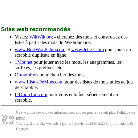
Sites web recommandés
Visitez
WikWik.org
- cherchez des mots et construisez des
listes à partir des mots du Wiktionnaire.
www.BestWordClub.com
et
www.Jette7.com
pour jouer au
scrabble duplicate en ligne.
1Mot.net
pour jouer avec les mots, les anagrammes, les
suffixes, les préfixes, etc.
Ortograf.ws
pour chercher des mots.
www.ListesDeMots.com
pour des listes de mots utiles au jeu
de scrabble.
fr.DupliTop.com
pour vous entraîner sérieusement au
scrabble.
Ce site utilise des cookies informatiques, cliquez pour en
savoir plus
. Politique
vie
privée
.
© Ortograf Inc. Site web mis à jour le 1 janvier 2024 (v-2.2.0
z
).
Informations &
Contacts
.