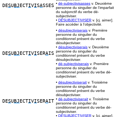
•
dé-subjectivisasses
v. Deuxième
DE
S
U
BJ
ECT
I
V
I
S
A
SSES
personne du singulier de l’imparfait
du subjonctif du verbe dé-
subjectiviser.
•
DÉSUBJECTIVISER
v. [cj. aimer].
Faire accéder à l’objectivité.
•
désubjectiviserais
v. Première
personne du singulier du
conditionnel présent du verbe
désubjectiviser.
•
désubjectiviserais
v. Deuxième
personne du singulier du
DE
S
U
BJ
ECT
I
V
I
SER
A
IS
conditionnel présent du verbe
désubjectiviser.
•
dé-subjectiviserais
v. Première
personne du singulier du
conditionnel présent du verbe dé-
subjectiviser.
•
désubjectiviserait
v. Troisième
personne du singulier du
conditionnel présent du verbe
désubjectiviser.
•
dé-subjectiviserait
v. Troisième
DE
S
U
BJ
ECT
I
V
I
SER
A
IT
personne du singulier du
conditionnel présent du verbe dé-
subjectiviser.
•
DÉSUBJECTIVISER
v. [cj. aimer].