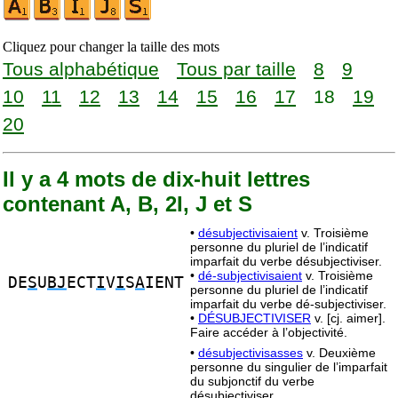
Cliquez pour changer la taille des mots
Tous alphabétique
Tous par taille
8
9
10
11
12
13
14
15
16
17
18
19
20
Il y a 4 mots de dix-huit lettres
contenant A, B, 2I, J et S
•
désubjectivisaient
v. Troisième
personne du pluriel de l’indicatif
imparfait du verbe désubjectiviser.
•
dé-subjectivisaient
v. Troisième
DE
S
U
BJ
ECT
I
V
I
S
A
IENT
personne du pluriel de l’indicatif
imparfait du verbe dé-subjectiviser.
•
DÉSUBJECTIVISER
v. [cj. aimer].
Faire accéder à l’objectivité.
•
désubjectivisasses
v. Deuxième
personne du singulier de l’imparfait
du subjonctif du verbe
désubjectiviser.