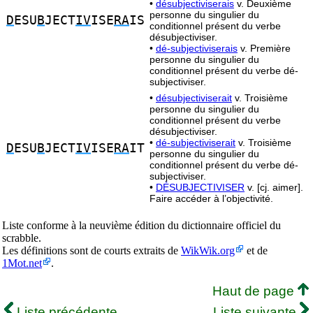
•
désubjectiviserais
v. Deuxième
personne du singulier du
D
ESU
B
JECT
IV
ISE
RA
IS
conditionnel présent du verbe
désubjectiviser.
•
dé-subjectiviserais
v. Première
personne du singulier du
conditionnel présent du verbe dé-
subjectiviser.
•
désubjectiviserait
v. Troisième
personne du singulier du
conditionnel présent du verbe
désubjectiviser.
•
dé-subjectiviserait
v. Troisième
D
ESU
B
JECT
IV
ISE
RA
IT
personne du singulier du
conditionnel présent du verbe dé-
subjectiviser.
•
DÉSUBJECTIVISER
v. [cj. aimer].
Faire accéder à l’objectivité.
Liste conforme à la neuvième édition du dictionnaire officiel du
scrabble.
Les définitions sont de courts extraits de
WikWik.org
et de
1Mot.net
.
Haut de page
Liste précédente
Liste suivante