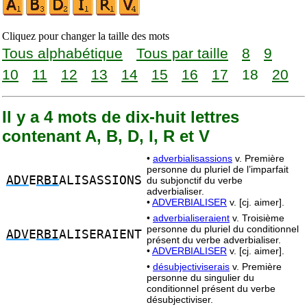
Cliquez pour changer la taille des mots
Tous alphabétique
Tous par taille
8
9
10
11
12
13
14
15
16
17
18
20
Il y a 4 mots de dix-huit lettres
contenant A, B, D, I, R et V
•
adverbialisassions
v. Première
personne du pluriel de l’imparfait
ADV
E
RBI
ALISASSIONS
du subjonctif du verbe
adverbialiser.
•
ADVERBIALISER
v. [cj. aimer].
•
adverbialiseraient
v. Troisième
personne du pluriel du conditionnel
ADV
E
RBI
ALISERAIENT
présent du verbe adverbialiser.
•
ADVERBIALISER
v. [cj. aimer].
•
désubjectiviserais
v. Première
personne du singulier du
conditionnel présent du verbe
désubjectiviser.