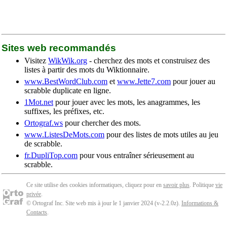
Sites web recommandés
Visitez
WikWik.org
- cherchez des mots et construisez des
listes à partir des mots du Wiktionnaire.
www.BestWordClub.com
et
www.Jette7.com
pour jouer au
scrabble duplicate en ligne.
1Mot.net
pour jouer avec les mots, les anagrammes, les
suffixes, les préfixes, etc.
Ortograf.ws
pour chercher des mots.
www.ListesDeMots.com
pour des listes de mots utiles au jeu
de scrabble.
fr.DupliTop.com
pour vous entraîner sérieusement au
scrabble.
Ce site utilise des cookies informatiques, cliquez pour en
savoir plus
. Politique
vie
privée
.
© Ortograf Inc. Site web mis à jour le 1 janvier 2024 (v-2.2.0
z
).
Informations &
Contacts
.