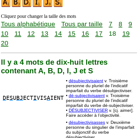
Cliquez pour changer la taille des mots
Tous alphabétique
Tous par taille
7
8
9
10
11
12
13
14
15
16
17
18
19
20
Il y a 4 mots de dix-huit lettres
contenant A, B, D, I, J et S
•
désubjectivisaient
v. Troisième
personne du pluriel de l’indicatif
imparfait du verbe désubjectiviser.
•
dé-subjectivisaient
v. Troisième
D
E
S
U
BJ
ECT
I
VIS
A
IENT
personne du pluriel de l’indicatif
imparfait du verbe dé-subjectiviser.
•
DÉSUBJECTIVISER
v. [cj. aimer].
Faire accéder à l’objectivité.
•
désubjectivisasses
v. Deuxième
personne du singulier de l’imparfait
du subjonctif du verbe
désubjectiviser.