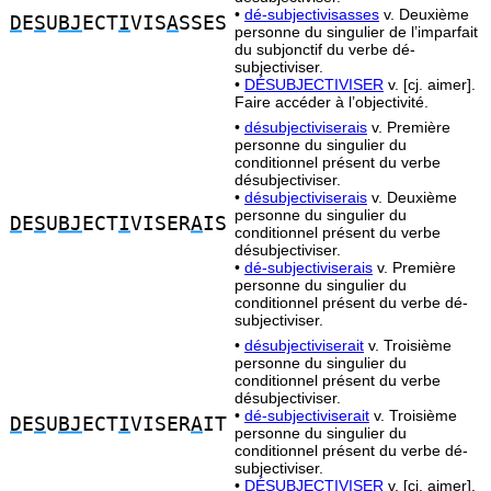
•
dé-subjectivisasses
v. Deuxième
D
E
S
U
BJ
ECT
I
VIS
A
SSES
personne du singulier de l’imparfait
du subjonctif du verbe dé-
subjectiviser.
•
DÉSUBJECTIVISER
v. [cj. aimer].
Faire accéder à l’objectivité.
•
désubjectiviserais
v. Première
personne du singulier du
conditionnel présent du verbe
désubjectiviser.
•
désubjectiviserais
v. Deuxième
personne du singulier du
D
E
S
U
BJ
ECT
I
VISER
A
IS
conditionnel présent du verbe
désubjectiviser.
•
dé-subjectiviserais
v. Première
personne du singulier du
conditionnel présent du verbe dé-
subjectiviser.
•
désubjectiviserait
v. Troisième
personne du singulier du
conditionnel présent du verbe
désubjectiviser.
•
dé-subjectiviserait
v. Troisième
D
E
S
U
BJ
ECT
I
VISER
A
IT
personne du singulier du
conditionnel présent du verbe dé-
subjectiviser.
•
DÉSUBJECTIVISER
v. [cj. aimer].