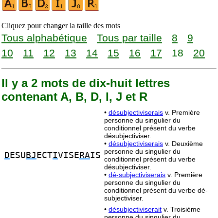
Cliquez pour changer la taille des mots
Tous alphabétique
Tous par taille
8
9
10
11
12
13
14
15
16
17
18
20
Il y a 2 mots de dix-huit lettres
contenant A, B, D, I, J et R
•
désubjectiviserais
v. Première
personne du singulier du
conditionnel présent du verbe
désubjectiviser.
•
désubjectiviserais
v. Deuxième
personne du singulier du
D
ESU
BJ
ECT
I
VISE
RA
IS
conditionnel présent du verbe
désubjectiviser.
•
dé-subjectiviserais
v. Première
personne du singulier du
conditionnel présent du verbe dé-
subjectiviser.
•
désubjectiviserait
v. Troisième
personne du singulier du