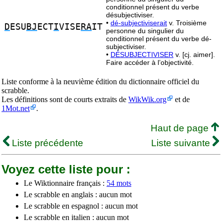
conditionnel présent du verbe
désubjectiviser.
•
dé-subjectiviserait
v. Troisième
D
ESU
BJ
ECT
I
VISE
RA
IT
personne du singulier du
conditionnel présent du verbe dé-
subjectiviser.
•
DÉSUBJECTIVISER
v. [cj. aimer].
Faire accéder à l’objectivité.
Liste conforme à la neuvième édition du dictionnaire officiel du
scrabble.
Les définitions sont de courts extraits de
WikWik.org
et de
1Mot.net
.
Haut de page
Liste précédente
Liste suivante
Voyez cette liste pour :
Le Wiktionnaire français :
54 mots
Le scrabble en anglais : aucun mot
Le scrabble en espagnol : aucun mot
Le scrabble en italien : aucun mot