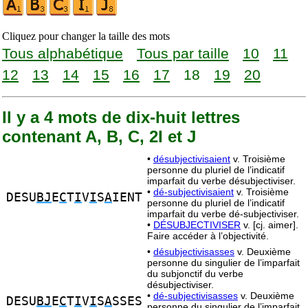
Cliquez pour changer la taille des mots
Tous alphabétique
Tous par taille
10
11
12
13
14
15
16
17
18
19
20
Il y a 4 mots de dix-huit lettres
contenant A, B, C, 2I et J
•
désubjectivisaient
v. Troisième
personne du pluriel de l’indicatif
imparfait du verbe désubjectiviser.
•
dé-subjectivisaient
v. Troisième
DESU
BJ
E
C
T
I
V
I
S
A
IENT
personne du pluriel de l’indicatif
imparfait du verbe dé-subjectiviser.
•
DÉSUBJECTIVISER
v. [cj. aimer].
Faire accéder à l’objectivité.
•
désubjectivisasses
v. Deuxième
personne du singulier de l’imparfait
du subjonctif du verbe
désubjectiviser.
•
dé-subjectivisasses
v. Deuxième
DESU
BJ
E
C
T
I
V
I
S
A
SSES
personne du singulier de l’imparfait