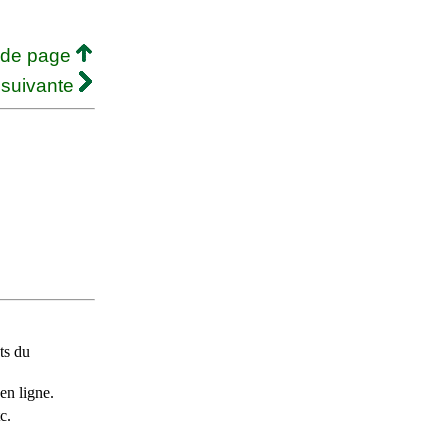
 de page
 suivante
ts du
en ligne.
c.