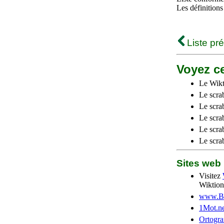
Les définitions
Liste pr
Voyez ce
Le Wikt
Le scra
Le scra
Le scrab
Le scra
Le scra
Sites we
Visitez
Wiktion
www.Be
1Mot.ne
Ortogra