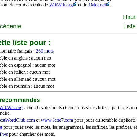
 sont de courts extraits de
WikWik.org
et de
1Mot.net
.
Haut
écédente
Liste
tte liste pour :
ionnaire français :
269 mots
bble en anglais : aucun mot
bble en espagnol : aucun mot
ble en italien : aucun mot
bble en allemand : aucun mot
bble en roumain : aucun mot
b recommandés
WikWik.org
- cherchez des mots et construisez des listes à partir des mo
naire.
stWordClub.com
et
www.Jette7.com
pour jouer au scrabble duplicate 
t
pour jouer avec les mots, les anagrammes, les suffixes, les préfixes, et
f.ws
pour chercher des mots.