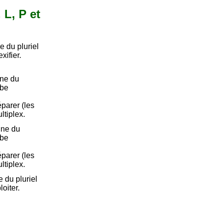
 L, P et
 du pluriel
xifier.
nne du
rbe
Séparer (les
ltiplex.
nne du
rbe
Séparer (les
ltiplex.
 du pluriel
oiter.