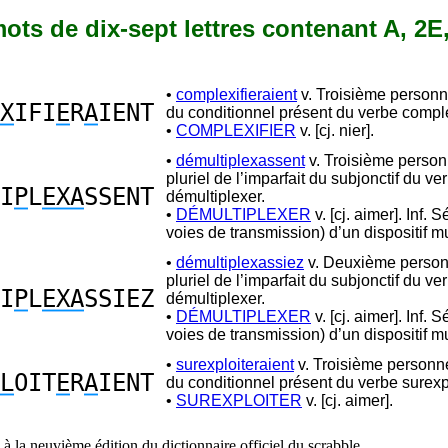
 mots de dix-sept lettres contenant A, 2E,
•
complexifieraient
v. Troisième personne
X
IFI
E
R
A
IENT
du conditionnel présent du verbe comple
•
COMPLEXIFIER
v. [cj. nier].
•
démultiplexassent
v. Troisième perso
pluriel de l’imparfait du subjonctif du ve
I
P
L
EXA
SSENT
démultiplexer.
•
DÉMULTIPLEXER
v. [cj. aimer]. Inf. 
voies de transmission) d’un dispositif mu
•
démultiplexassiez
v. Deuxième perso
pluriel de l’imparfait du subjonctif du ve
I
P
L
EXA
SSIEZ
démultiplexer.
•
DÉMULTIPLEXER
v. [cj. aimer]. Inf. 
voies de transmission) d’un dispositif mu
•
surexploiteraient
v. Troisième personne
L
OIT
E
R
A
IENT
du conditionnel présent du verbe surexpl
•
SUREXPLOITER
v. [cj. aimer].
à la neuvième édition du dictionnaire officiel du scrabble.