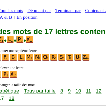
Tous les mots
Débutant par
Terminant par
Contenant
|
|
|
 A & B
En position
|
des mots de 17 lettres conte
•
•
•
outer une septième lettre
lever une lettre
anger la taille des mots
abétique
Tous par taille
8
9
10
11
12
17
18