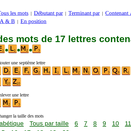
Tous les mots
Débutant par
Terminant par
Contenant
|
|
|
 A & B
En position
|
des mots de 17 lettres conte
•
•
•
outer une septième lettre
lever une lettre
anger la taille des mots
abétique
Tous par taille
6
7
8
9
10
1