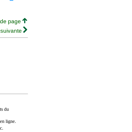
 de page
 suivante
ts du
en ligne.
c.