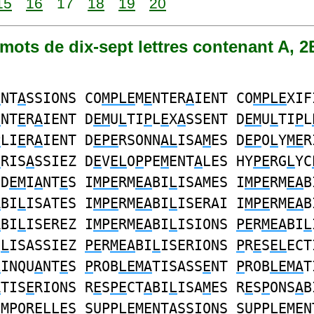
15
16
17
18
19
20
3 mots de dix-sept lettres contenant A, 2
E
NT
A
SSIONS CO
MPLE
M
E
NTER
A
IENT CO
MPLE
XIF
E
NT
E
R
A
IENT D
EM
U
L
TI
P
L
E
X
A
SSENT D
EM
U
L
TI
P
L
P
LI
E
R
A
IENT D
EPE
RSONN
AL
ISA
M
ES D
EP
O
L
Y
ME
R
E
RIS
A
SSIEZ D
E
V
EL
O
P
PE
M
ENT
A
LES HY
PE
RG
L
YC
ID
EM
I
A
NT
E
S I
MPE
RM
EA
BI
L
ISAMES I
MPE
RM
EA
B
A
BI
L
ISATES I
MPE
RM
EA
BI
L
ISERAI I
MPE
RM
EA
B
A
BI
L
ISEREZ I
MPE
RM
EA
BI
L
ISIONS
PE
R
MEA
BI
L
I
L
ISASSIEZ
PE
R
MEA
BI
L
ISERIONS
P
R
E
S
EL
ECT
L
INQU
A
NT
E
S
P
ROB
LEMA
TISASS
E
NT
P
ROB
LEMA
T
A
TIS
E
RIONS R
E
S
PE
CT
A
BI
L
ISA
M
ES R
E
S
P
ONS
A
B
EM
POR
EL
LES SU
P
P
LEME
NT
A
SSIONS SU
P
P
LEME
N