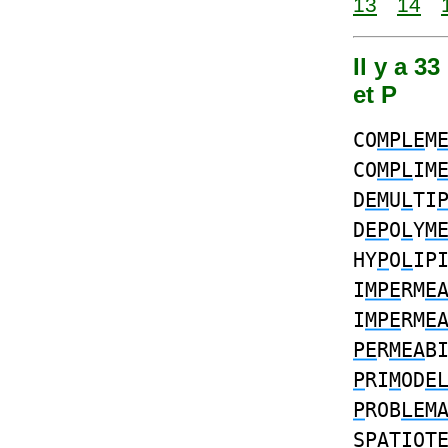
13
14
Il y a 3
et P
CO
MPLE
M
CO
MPL
IM
D
EM
U
L
TI
D
EP
O
L
Y
M
HY
P
O
L
IP
I
MPE
RM
E
I
MPE
RM
E
PE
R
MEA
B
P
RI
M
OD
E
P
ROB
LEM
S
PA
TIOT