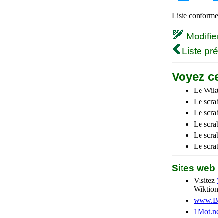
Liste conforme 
Modifier 
Liste pr
Voyez ce
Le Wikt
Le scra
Le scra
Le scrab
Le scra
Le scra
Sites we
Visitez
Wiktion
www.Be
1Mot.ne