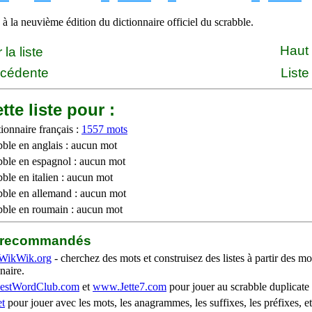
à la neuvième édition du dictionnaire officiel du scrabble.
Haut
la liste
écédente
Liste
tte liste pour :
ionnaire français :
1557 mots
bble en anglais : aucun mot
bble en espagnol : aucun mot
ble en italien : aucun mot
bble en allemand : aucun mot
bble en roumain : aucun mot
b recommandés
WikWik.org
- cherchez des mots et construisez des listes à partir des mo
naire.
stWordClub.com
et
www.Jette7.com
pour jouer au scrabble duplicate 
t
pour jouer avec les mots, les anagrammes, les suffixes, les préfixes, et