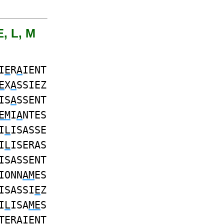
E, L, M
I
E
R
A
IENT
E
X
A
SSIEZ
IS
A
SSENT
EM
I
A
NTES
I
L
ISASSE
I
L
ISERAS
ISASSENT
IONN
AM
ES
ISASSI
E
Z
I
L
ISA
ME
S
TER
A
IENT