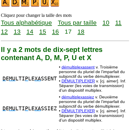
Cliquez pour changer la taille des mots
Tous alphabétique
Tous par taille
10
11
12
13
14
15
16
17
18
Il y a 2 mots de dix-sept lettres
contenant A, D, M, P, U et X
•
démultiplexassent
v. Troisième
personne du pluriel de l’imparfait du
subjonctif du verbe démultiplexer.
D
E
MU
LTI
P
LE
XA
SSENT
•
DÉMULTIPLEXER
v. [cj. aimer]. Inf.
Séparer (les voies de transmission)
d’un dispositif multiplex.
•
démultiplexassiez
v. Deuxième
personne du pluriel de l’imparfait du
subjonctif du verbe démultiplexer.
D
E
MU
LTI
P
LE
XA
SSIEZ
•
DÉMULTIPLEXER
v. [cj. aimer]. Inf.
Séparer (les voies de transmission)
d’un dispositif multiplex.