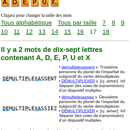
Cliquez pour changer la taille des mots
Tous alphabétique
Tous par taille
7
8
9
10
11
12
13
14
15
16
17
18
Il y a 2 mots de dix-sept lettres
contenant A, D, E, P, U et X
•
démultiplexassent
v. Troisième
personne du pluriel de l’imparfait du
subjonctif du verbe démultiplexer.
DE
M
U
LTI
P
LE
XA
SSENT
•
DÉMULTIPLEXER
v. [cj. aimer]. Inf.
Séparer (les voies de transmission)
d’un dispositif multiplex.
•
démultiplexassiez
v. Deuxième
personne du pluriel de l’imparfait du
subjonctif du verbe démultiplexer.
DE
M
U
LTI
P
LE
XA
SSIEZ
•
DÉMULTIPLEXER
v. [cj. aimer]. Inf.
Séparer (les voies de transmission)
d’un dispositif multiplex.