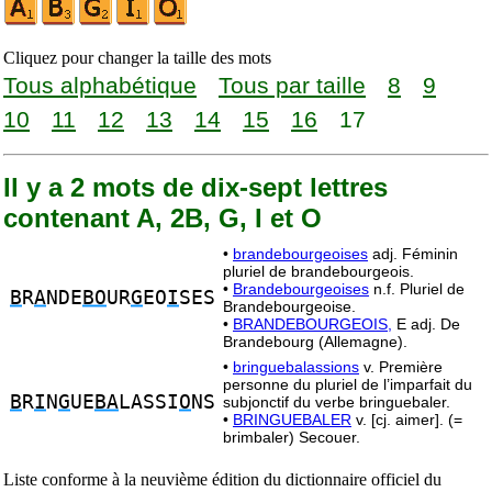
Cliquez pour changer la taille des mots
Tous alphabétique
Tous par taille
8
9
10
11
12
13
14
15
16
17
Il y a 2 mots de dix-sept lettres
contenant A, 2B, G, I et O
•
brandebourgeoises
adj. Féminin
pluriel de brandebourgeois.
•
Brandebourgeoises
n.f. Pluriel de
B
R
A
NDE
BO
UR
G
EO
I
SES
Brandebourgeoise.
•
BRANDEBOURGEOIS,
E adj. De
Brandebourg (Allemagne).
•
bringuebalassions
v. Première
personne du pluriel de l’imparfait du
B
R
I
N
G
UE
BA
LASSI
O
NS
subjonctif du verbe bringuebaler.
•
BRINGUEBALER
v. [cj. aimer]. (=
brimbaler) Secouer.
Liste conforme à la neuvième édition du dictionnaire officiel du