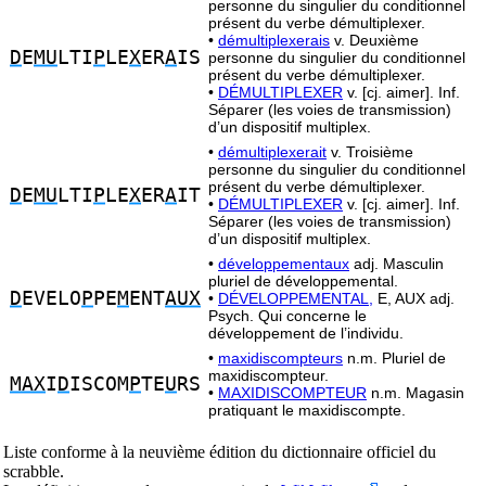
personne du singulier du conditionnel
présent du verbe démultiplexer.
•
démultiplexerais
v. Deuxième
D
E
MU
LTI
P
LE
X
ER
A
IS
personne du singulier du conditionnel
présent du verbe démultiplexer.
•
DÉMULTIPLEXER
v. [cj. aimer]. Inf.
Séparer (les voies de transmission)
d’un dispositif multiplex.
•
démultiplexerait
v. Troisième
personne du singulier du conditionnel
présent du verbe démultiplexer.
D
E
MU
LTI
P
LE
X
ER
A
IT
•
DÉMULTIPLEXER
v. [cj. aimer]. Inf.
Séparer (les voies de transmission)
d’un dispositif multiplex.
•
développementaux
adj. Masculin
pluriel de développemental.
D
EVELO
P
PE
M
ENT
AUX
•
DÉVELOPPEMENTAL,
E, AUX adj.
Psych. Qui concerne le
développement de l’individu.
•
maxidiscompteurs
n.m. Pluriel de
maxidiscompteur.
MAX
I
D
ISCOM
P
TE
U
RS
•
MAXIDISCOMPTEUR
n.m. Magasin
pratiquant le maxidiscompte.
Liste conforme à la neuvième édition du dictionnaire officiel du
scrabble.