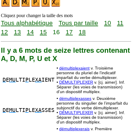
Cliquez pour changer la taille des mots
Tous alphabétique
Tous par taille
10
11
12
13
14
15
16
17
18
Il y a 6 mots de seize lettres contenant
A, D, M, P, U et X
•
démultiplexaient
v. Troisième
personne du pluriel de l’indicatif
imparfait du verbe démultiplexer.
D
E
MU
LTI
P
LE
XA
IENT
•
DÉMULTIPLEXER
v. [cj. aimer]. Inf.
Séparer (les voies de transmission)
d’un dispositif multiplex.
•
démultiplexasses
v. Deuxième
personne du singulier de l’imparfait du
subjonctif du verbe démultiplexer.
D
E
MU
LTI
P
LE
XA
SSES
•
DÉMULTIPLEXER
v. [cj. aimer]. Inf.
Séparer (les voies de transmission)
d’un dispositif multiplex.
•
démultiplexerais
v. Première