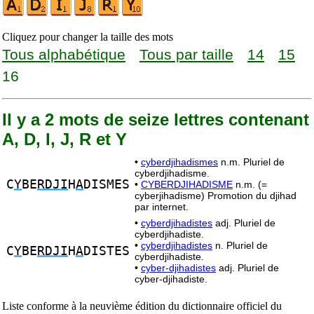
Cliquez pour changer la taille des mots
Tous alphabétique
Tous par taille
14
15
16
Il y a 2 mots de seize lettres contenant
A, D, I, J, R et Y
•
cyberdjihadismes
n.m. Pluriel de
cyberdjihadisme.
C
Y
BE
RDJI
H
A
DISMES
•
CYBERDJIHADISME
n.m. (=
cyberjihadisme) Promotion du djihad
par internet.
•
cyberdjihadistes
adj. Pluriel de
cyberdjihadiste.
•
cyberdjihadistes
n. Pluriel de
C
Y
BE
RDJI
H
A
DISTES
cyberdjihadiste.
•
cyber-djihadistes
adj. Pluriel de
cyber-djihadiste.
Liste conforme à la neuvième édition du dictionnaire officiel du