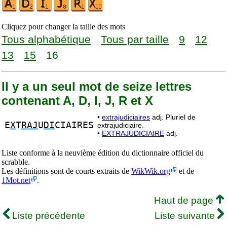
Cliquez pour changer la taille des mots
Tous alphabétique
Tous par taille
9
12
13
15
16
Il y a un seul mot de seize lettres
contenant A, D, I, J, R et X
•
extrajudiciaires
adj. Pluriel de
E
X
T
RAJ
U
DI
CIAIRES
extrajudiciaire.
•
EXTRAJUDICIAIRE
adj.
Liste conforme à la neuvième édition du dictionnaire officiel du
scrabble.
Les définitions sont de courts extraits de
WikWik.org
et de
1Mot.net
.
Haut de page
Liste précédente
Liste suivante