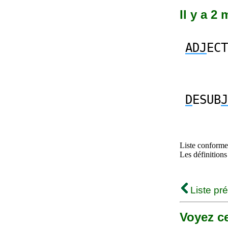
Il y a 2 
ADJ
ECT
D
ESUB
J
Liste conforme 
Les définitions
Liste pr
Voyez ce