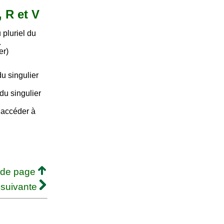
, R et V
pluriel du
.
er)
u singulier
du singulier
e accéder à
 de page
 suivante