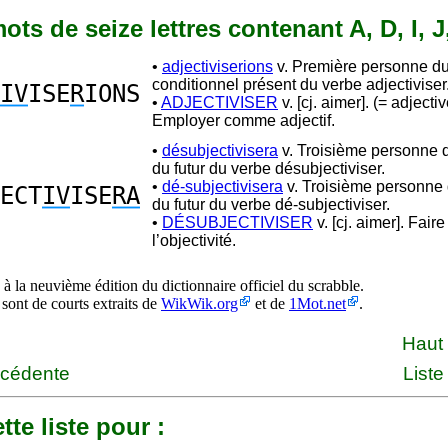
mots de seize lettres contenant A, D, I, J
•
adjectiviserions
v. Première personne du 
conditionnel présent du verbe adjectiviser
IV
ISE
R
IONS
•
ADJECTIVISER
v. [cj. aimer]. (= adjectiv
Employer comme adjectif.
•
désubjectivisera
v. Troisième personne d
du futur du verbe désubjectiviser.
•
dé-subjectivisera
v. Troisième personne 
ECT
IV
ISE
RA
du futur du verbe dé-subjectiviser.
•
DÉSUBJECTIVISER
v. [cj. aimer]. Fair
l’objectivité.
à la neuvième édition du dictionnaire officiel du scrabble.
 sont de courts extraits de
WikWik.org
et de
1Mot.net
.
Haut
écédente
Liste
tte liste pour :