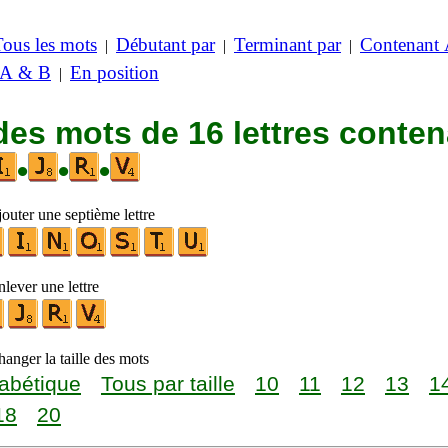
Tous les mots
Débutant par
Terminant par
Contenant
|
|
|
 A & B
En position
|
des mots de 16 lettres conte
•
•
•
outer une septième lettre
lever une lettre
anger la taille des mots
abétique
Tous par taille
10
11
12
13
1
18
20