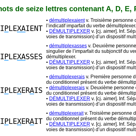
 mots de seize lettres contenant A, D, E, 
•
démultiplexaient
v. Troisième personne d
l’indicatif imparfait du verbe démultiplexer
I
P
LE
XA
IENT
•
DÉMULTIPLEXER
v. [cj. aimer]. Inf. Sép
voies de transmission) d’un dispositif mult
•
démultiplexasses
v. Deuxième personne
singulier de l’imparfait du subjonctif du ve
I
P
LE
XA
SSES
démultiplexer.
•
DÉMULTIPLEXER
v. [cj. aimer]. Inf. Sép
voies de transmission) d’un dispositif mult
•
démultiplexerais
v. Première personne du
du conditionnel présent du verbe démultip
•
démultiplexerais
v. Deuxième personne d
I
P
LE
X
ER
A
IS
du conditionnel présent du verbe démultip
•
DÉMULTIPLEXER
v. [cj. aimer]. Inf. Sép
voies de transmission) d’un dispositif mult
•
démultiplexerait
v. Troisième personne d
du conditionnel présent du verbe démultip
I
P
LE
X
ER
A
IT
•
DÉMULTIPLEXER
v. [cj. aimer]. Inf. Sép
voies de transmission) d’un dispositif mult