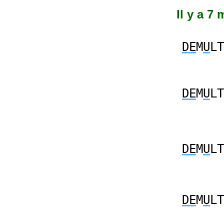
Il y a 7
DE
M
U
LT
DE
M
U
LT
DE
M
U
LT
DE
M
U
LT