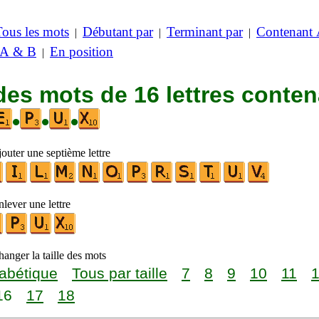
Tous les mots
Débutant par
Terminant par
Contenant
|
|
|
 A & B
En position
|
des mots de 16 lettres conte
•
•
•
outer une septième lettre
lever une lettre
anger la taille des mots
abétique
Tous par taille
7
8
9
10
11
16
17
18