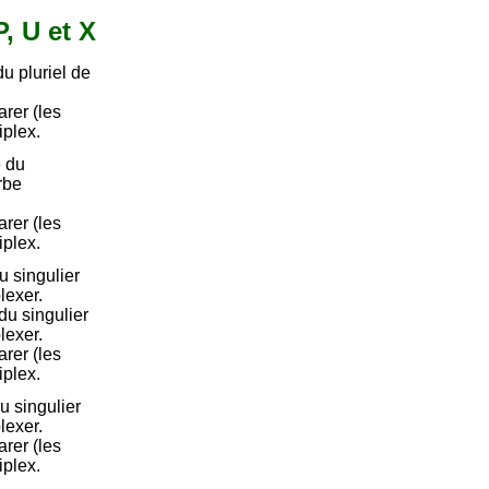
P, U et X
u pluriel de
.
arer (les
iplex.
 du
rbe
arer (les
iplex.
 singulier
lexer.
u singulier
lexer.
arer (les
iplex.
u singulier
lexer.
arer (les
iplex.