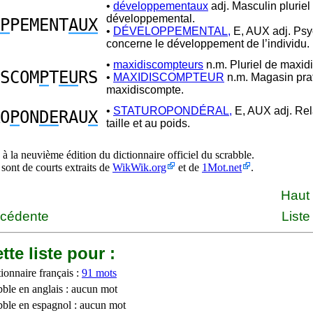
•
développementaux
adj. Masculin pluriel
développemental.
P
PEMENT
AUX
•
DÉVELOPPEMENTAL,
E, AUX adj. Psy
concerne le développement de l’individu.
•
maxidiscompteurs
n.m. Pluriel de maxid
SCOM
P
T
EU
RS
•
MAXIDISCOMPTEUR
n.m. Magasin prat
maxidiscompte.
•
STATUROPONDÉRAL,
E, AUX adj. Rela
O
P
ON
DE
RAU
X
taille et au poids.
à la neuvième édition du dictionnaire officiel du scrabble.
 sont de courts extraits de
WikWik.org
et de
1Mot.net
.
Haut
écédente
Liste
tte liste pour :
ionnaire français :
91 mots
bble en anglais : aucun mot
bble en espagnol : aucun mot