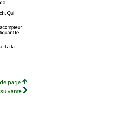
 de
ch. Qui
iscompteur.
iquant le
tif à la
 de page
 suivante