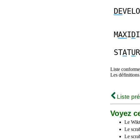
DE
VELO
M
AX
I
D
I
ST
A
T
U
R
Liste conforme 
Les définitions
Liste pr
Voyez ce
Le Wikt
Le scra
Le scra