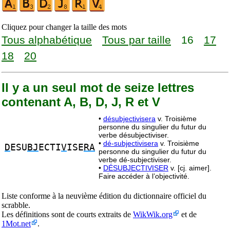
Cliquez pour changer la taille des mots
Tous alphabétique
Tous par taille
16
17
18
20
Il y a un seul mot de seize lettres
contenant A, B, D, J, R et V
•
désubjectivisera
v. Troisième
personne du singulier du futur du
verbe désubjectiviser.
•
dé-subjectivisera
v. Troisième
D
ESU
BJ
ECTI
V
ISE
RA
personne du singulier du futur du
verbe dé-subjectiviser.
•
DÉSUBJECTIVISER
v. [cj. aimer].
Faire accéder à l’objectivité.
Liste conforme à la neuvième édition du dictionnaire officiel du
scrabble.
Les définitions sont de courts extraits de
WikWik.org
et de
1Mot.net
.