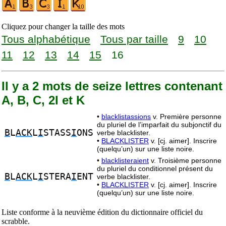
Cliquez pour changer la taille des mots
Tous alphabétique
Tous par taille
9
10
11
12
13
14
15
16
Il y a 2 mots de seize lettres contenant
A, B, C, 2I et K
•
blacklistassions
v. Première personne
du pluriel de l’imparfait du subjonctif du
B
L
ACK
L
I
STASS
I
ONS
verbe blacklister.
•
BLACKLISTER
v. [cj. aimer]. Inscrire
(quelqu’un) sur une liste noire.
•
blacklisteraient
v. Troisième personne
du pluriel du conditionnel présent du
B
L
ACK
L
I
STERA
I
ENT
verbe blacklister.
•
BLACKLISTER
v. [cj. aimer]. Inscrire
(quelqu’un) sur une liste noire.
Liste conforme à la neuvième édition du dictionnaire officiel du
scrabble.