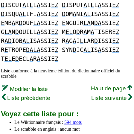
D
ISCUT
A
I
L
L
A
SSI
EZ
D
ISPUT
A
I
L
L
A
SSI
EZ
D
ISQU
AL
IFI
A
SSI
EZ
D
OM
A
NI
AL
ISASSI
EZ
E
MB
A
R
D
OUF
LA
SSIE
Z
E
NGUIR
LA
N
DA
SSIE
Z
G
LA
N
D
OUILL
A
SSI
EZ
M
EL
O
D
R
A
M
A
TISERE
Z
R
AD
IOB
AL
ISASSI
EZ
R
A
G
A
I
L
LAR
D
ISSI
EZ
R
E
TROPE
DALA
SSIE
Z
SYN
D
IC
AL
IS
A
SSI
EZ
T
EL
E
D
ECL
A
R
A
SSIE
Z
Liste conforme à la neuvième édition du dictionnaire officiel du
scrabble.
Haut de page
Modifier la liste
Liste précédente
Liste suivante
Voyez cette liste pour :
Le Wiktionnaire français :
594 mots
Le scrabble en anglais : aucun mot