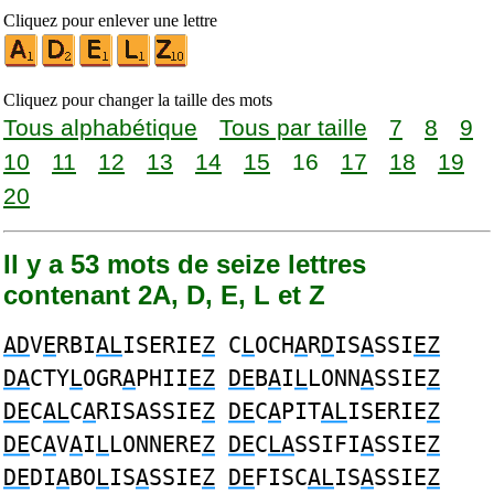
Cliquez pour enlever une lettre
Cliquez pour changer la taille des mots
Tous alphabétique
Tous par taille
7
8
9
10
11
12
13
14
15
16
17
18
19
20
Il y a 53 mots de seize lettres
contenant 2A, D, E, L et Z
AD
V
E
RBI
AL
ISERIE
Z
C
L
OCH
A
R
D
IS
A
SSI
EZ
DA
CTY
L
OGR
A
PHII
EZ
DE
B
A
I
L
LONN
A
SSIE
Z
DE
C
AL
C
A
RISASSIE
Z
DE
C
A
PIT
AL
ISERIE
Z
DE
C
A
V
A
I
L
LONNERE
Z
DE
C
LA
SSIFI
A
SSIE
Z
DE
DI
A
BO
L
IS
A
SSIE
Z
DE
FISC
AL
IS
A
SSIE
Z