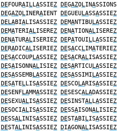
DE
FOUR
A
I
L
L
A
SSIE
Z
DE
G
AZ
O
L
IN
A
SSIONS
DE
G
AZ
O
L
INER
A
IENT
DE
GUEU
LA
SS
A
SSIE
Z
DELA
BI
A
LISASSIE
Z
DE
M
A
NTIBU
LA
SSIE
Z
DE
M
A
TERI
AL
ISERE
Z
DE
N
A
TION
AL
ISERE
Z
DE
N
A
TUR
AL
ISERIE
Z
DE
P
A
TOUI
L
L
A
SSIE
Z
DE
R
A
DIC
AL
ISERIE
Z
DE
S
A
CC
L
IM
A
TERIE
Z
DE
S
A
CCOUP
LA
SSIE
Z
DE
S
A
CR
AL
ISASSIE
Z
DE
S
A
ISONN
AL
ISIE
Z
DE
S
A
RTICU
LA
SSIE
Z
DE
S
A
SSEMB
LA
SSIE
Z
DE
S
A
SSIMI
LA
SSIE
Z
DE
S
A
TE
L
LIS
A
SSIE
Z
DE
SCO
LA
RIS
A
SSIE
Z
DE
SENF
LA
MM
A
SSIE
Z
DE
SESC
ALA
DASSIE
Z
DE
SEXU
AL
IS
A
SSIE
Z
DE
SINST
AL
L
A
SSIE
Z
DE
SOCI
AL
IS
A
SSIE
Z
DE
SS
A
ISON
AL
ISIE
Z
DE
SS
AL
INIS
A
SSIE
Z
DE
ST
A
BI
L
IS
A
SSIE
Z
DE
ST
AL
INIS
A
SSIE
Z
D
I
A
GON
AL
ISASSI
EZ