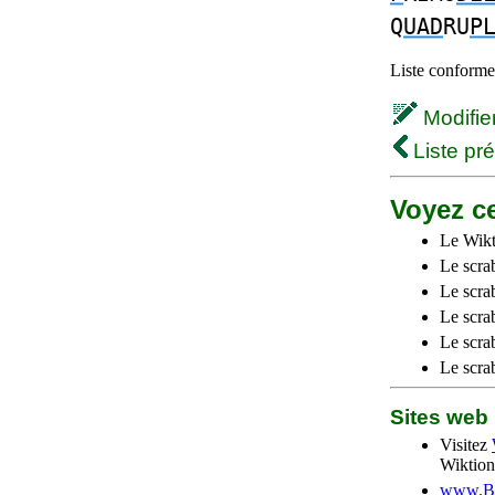
Q
UAD
RU
P
Liste conforme 
Modifier 
Liste pr
Voyez ce
Le Wikt
Le scra
Le scra
Le scrab
Le scra
Le scra
Sites we
Visitez
Wiktion
www.Be