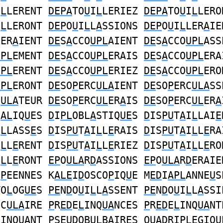
I
L
LERENT
DEPA
TO
U
I
L
LERIEZ
DEPA
TO
U
I
L
LERO
I
L
LERONT
DEP
O
U
I
L
L
A
SSIONS
DEP
O
U
I
L
LER
A
IE
LER
A
IENT
DE
S
A
CCO
UPL
AIENT
DE
S
A
CCO
UPL
ASS
UPL
EMENT
DE
S
A
CCO
UPL
ERAIS
DE
S
A
CCO
UPL
ERA
UPL
ERENT
DE
S
A
CCO
UPL
ERIEZ
DE
S
A
CCO
UPL
ERO
UPL
ERONT
DE
SO
P
ERC
ULA
IENT
DE
SO
P
ERC
ULA
SS
C
ULA
TEUR
DE
SO
P
ERC
UL
ER
A
IS
DE
SO
P
ERC
UL
ER
A
H
AL
IQ
U
ES
D
I
PL
OBL
A
STIQ
UE
S
D
IS
PU
T
A
I
L
LAI
E
I
L
LASS
E
S
D
IS
PU
T
A
I
L
L
E
RAIS
D
IS
PU
T
A
I
L
L
E
RA
I
L
L
E
RENT
D
IS
PU
T
A
I
L
L
E
RIEZ
D
IS
PU
T
A
I
L
L
E
RO
I
L
L
E
RONT
EP
O
ULA
R
D
ASSIONS
EP
O
ULA
R
D
ERAIE
U
P
EENNES K
ALE
I
D
OSCO
P
IQ
U
E M
ED
I
APL
ANNE
U
S
TO
L
OG
UE
S
PE
N
D
O
U
I
L
L
A
SSENT
PE
N
D
O
U
I
L
L
A
SSI
IC
ULA
IRE
P
R
ED
E
L
INQ
UA
NCES
P
R
ED
E
L
INQ
UA
NT
L
INQ
UA
NT
P
S
EUD
OBU
L
B
A
IRES Q
UAD
RI
PLE
GIQU