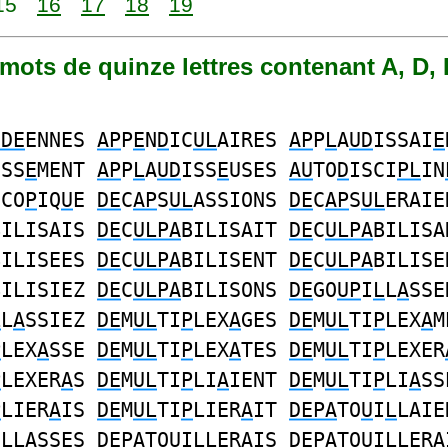
15
16
17
18
19
1 mots de quinze lettres contenant A, D, 
UDE
ENNES
AP
P
E
N
D
IC
UL
AIRES
AP
P
L
A
UD
ISSAI
E
ISS
E
MENT
AP
P
L
A
UD
ISS
E
USES
AU
TO
D
ISCI
PL
IN
SCO
P
IQ
U
E
DE
C
AP
S
UL
ASSIONS
DE
C
AP
S
UL
ERAIE
BILISAIS
DE
C
ULPA
BILISAIT
DE
C
ULPA
BILISA
BILISEES
DE
C
ULPA
BILISENT
DE
C
ULPA
BILISE
BILISIEZ
DE
C
ULPA
BILISONS
DE
GO
UP
I
L
L
A
SSE
L
L
A
SSIEZ
DE
M
UL
TI
P
LEX
A
GES
DE
M
UL
TI
P
LEX
A
M
P
LEX
A
SSE
DE
M
UL
TI
P
LEX
A
TES
DE
M
UL
TI
P
LEXER
P
LEXER
A
S
DE
M
UL
TI
P
LI
A
IENT
DE
M
UL
TI
P
LI
A
SS
P
LIER
A
IS
DE
M
UL
TI
P
LIER
A
IT
DEPA
TO
U
I
L
LAIE
I
L
LASSES
DEPA
TO
U
I
L
LERAIS
DEPA
TO
U
I
L
LERA