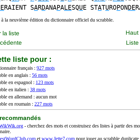
LE
RAIENT S
A
R
D
ANA
P
A
LE
SQ
U
E ST
A
T
U
RO
P
ON
DE
R
à la neuvième édition du dictionnaire officiel du scrabble.
Haut
la liste
écédente
Liste
tte liste pour :
ionnaire français :
927 mots
bble en anglais :
56 mots
bble en espagnol :
123 mots
ble en italien :
38 mots
bble en allemand : aucun mot
bble en roumain :
227 mots
b recommandés
WikWik.org
- cherchez des mots et construisez des listes à partir des mo
naire.
stWordClub.com
et
www.Jette7.com
pour jouer au scrabble duplicate 