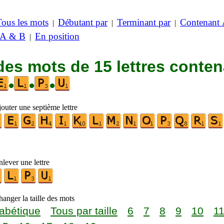
Tous les mots
Débutant par
Terminant par
Contenant
|
|
|
 A & B
En position
|
des mots de 15 lettres conte
•
•
•
outer une septième lettre
lever une lettre
anger la taille des mots
abétique
Tous par taille
6
7
8
9
10
1