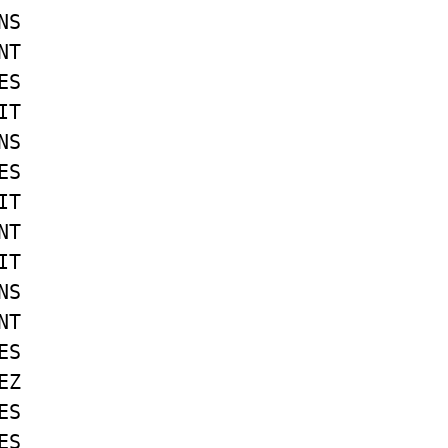
NS
NT
ES
IT
NS
ES
IT
NT
IT
NS
NT
ES
EZ
ES
ES