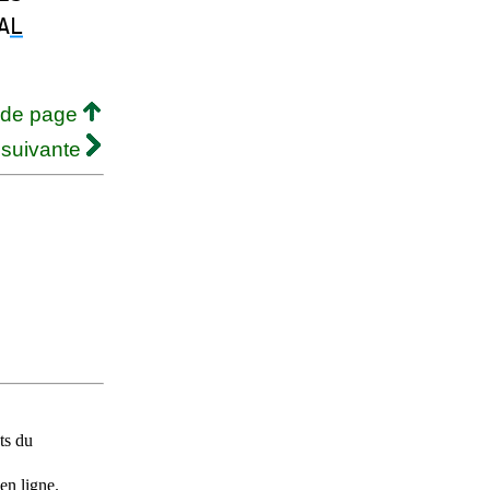
A
L
 de page
 suivante
ts du
en ligne.