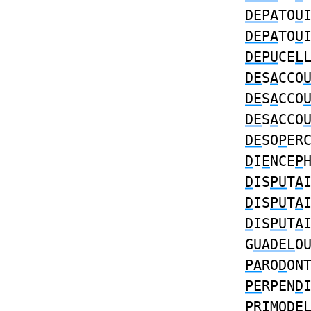
DEPA
TO
U
DEPA
TO
U
DEPU
CE
L
DE
S
A
CCO
DE
S
A
CCO
DE
S
A
CCO
DE
SO
P
ER
D
I
E
NCE
P
D
IS
PU
T
A
D
IS
PU
T
A
D
IS
PU
T
A
G
UADEL
O
PA
RO
D
ON
PE
RPEN
D
P
RIMO
DE