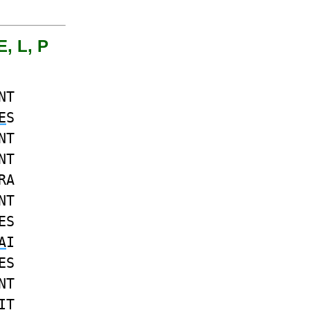
E, L, P
NT
E
S
NT
NT
RA
NT
ES
A
I
ES
NT
IT