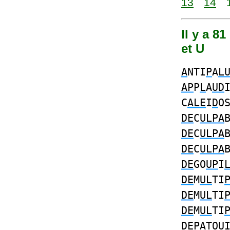
13
14
Il y a 8
et U
A
NTI
P
A
L
AP
P
L
A
UD
C
ALE
I
D
O
DE
C
ULPA
DE
C
ULPA
DE
C
ULPA
DE
GO
UP
I
DE
M
UL
TI
DE
M
UL
TI
DE
M
UL
TI
DEPA
TO
U