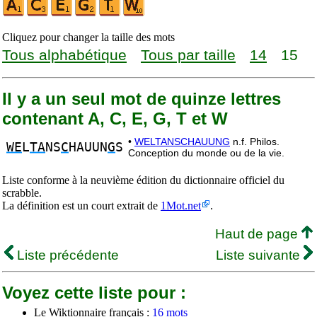
Cliquez pour changer la taille des mots
Tous alphabétique
Tous par taille
14
15
Il y a un seul mot de quinze lettres
contenant A, C, E, G, T et W
•
WELTANSCHAUUNG
n.f. Philos.
WE
L
TA
NS
C
HAUUN
G
S
Conception du monde ou de la vie.
Liste conforme à la neuvième édition du dictionnaire officiel du
scrabble.
La définition est un court extrait de
1Mot.net
.
Haut de page
Liste précédente
Liste suivante
Voyez cette liste pour :
Le Wiktionnaire français :
16 mots