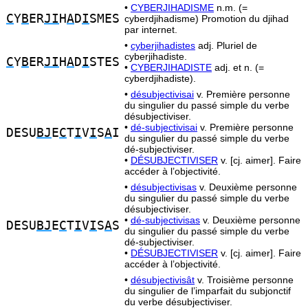
•
CYBERJIHADISME
n.m. (=
C
Y
B
ER
JI
H
A
D
I
SMES
cyberdjihadisme) Promotion du djihad
par internet.
•
cyberjihadistes
adj. Pluriel de
cyberjihadiste.
C
Y
B
ER
JI
H
A
D
I
STES
•
CYBERJIHADISTE
adj. et n. (=
cyberdjihadiste).
•
désubjectivisai
v. Première personne
du singulier du passé simple du verbe
désubjectiviser.
•
dé-subjectivisai
v. Première personne
DESU
BJ
E
C
T
I
V
I
S
A
I
du singulier du passé simple du verbe
dé-subjectiviser.
•
DÉSUBJECTIVISER
v. [cj. aimer]. Faire
accéder à l’objectivité.
•
désubjectivisas
v. Deuxième personne
du singulier du passé simple du verbe
désubjectiviser.
•
dé-subjectivisas
v. Deuxième personne
DESU
BJ
E
C
T
I
V
I
S
A
S
du singulier du passé simple du verbe
dé-subjectiviser.
•
DÉSUBJECTIVISER
v. [cj. aimer]. Faire
accéder à l’objectivité.
•
désubjectivisât
v. Troisième personne
du singulier de l’imparfait du subjonctif
du verbe désubjectiviser.