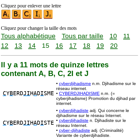
Cliquez pour enlever une lettre
Cliquez pour changer la taille des mots
Tous alphabétique
Tous par taille
10
11
12
13
14
15
16
17
18
19
20
Il y a 11 mots de quinze lettres
contenant A, B, C, 2I et J
•
cyberdjihadisme
n.m. Djihadisme sur le
réseau internet.
C
Y
B
ERD
JI
H
A
D
I
SME
•
CYBERDJIHADISME
n.m. (=
cyberjihadisme) Promotion du djihad par
internet.
•
cyberdjihadiste
adj. Qui concerne le
djihadisme sur le réseau Internet.
•
cyberdjihadiste
n. Djihadiste sur le
C
Y
B
ERD
JI
H
A
D
I
STE
réseau Internet.
•
cyber-djihadiste
adj. (Criminalité)
Variante de cyberdjihadiste.