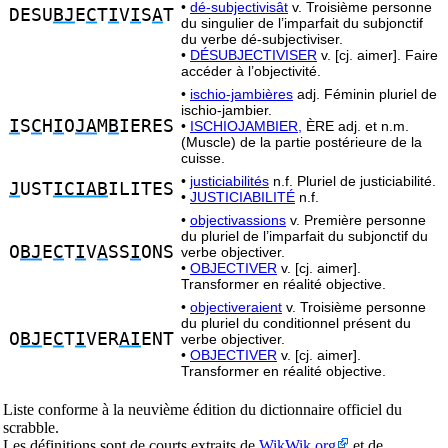
•
dé-subjectivisât
v. Troisième personne
DESU
BJ
E
C
T
I
V
I
S
A
T
du singulier de l’imparfait du subjonctif
du verbe dé-subjectiviser.
•
DÉSUBJECTIVISER
v. [cj. aimer]. Faire
accéder à l’objectivité.
•
ischio-jambières
adj. Féminin pluriel de
ischio-jambier.
I
S
C
H
I
O
JA
M
B
IERES
•
ISCHIOJAMBIER,
ÈRE adj. et n.m.
(Muscle) de la partie postérieure de la
cuisse.
•
justiciabilités
n.f. Pluriel de justiciabilité.
J
UST
ICIAB
ILITES
•
JUSTICIABILITÉ
n.f.
•
objectivassions
v. Première personne
du pluriel de l’imparfait du subjonctif du
O
BJ
E
C
T
I
V
A
SS
I
ONS
verbe objectiver.
•
OBJECTIVER
v. [cj. aimer].
Transformer en réalité objective.
•
objectiveraient
v. Troisième personne
du pluriel du conditionnel présent du
O
BJ
E
C
T
I
VER
AI
ENT
verbe objectiver.
•
OBJECTIVER
v. [cj. aimer].
Transformer en réalité objective.
Liste conforme à la neuvième édition du dictionnaire officiel du
scrabble.
Les définitions sont de courts extraits de
WikWik.org
et de