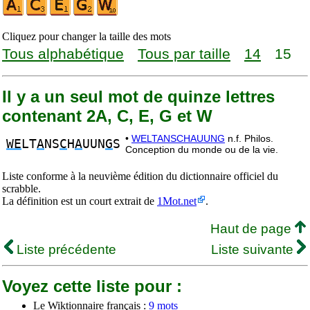
Cliquez pour changer la taille des mots
Tous alphabétique
Tous par taille
14
15
Il y a un seul mot de quinze lettres
contenant 2A, C, E, G et W
•
WELTANSCHAUUNG
n.f. Philos.
WE
LT
A
NS
C
H
A
UUN
G
S
Conception du monde ou de la vie.
Liste conforme à la neuvième édition du dictionnaire officiel du
scrabble.
La définition est un court extrait de
1Mot.net
.
Haut de page
Liste précédente
Liste suivante
Voyez cette liste pour :
Le Wiktionnaire français :
9 mots