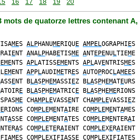
15
16
17
18
19
20
83 mots de quatorze lettres contenant A,
TISA
ME
S
ALP
HANU
ME
RIQU
E
AMPEL
OGRAPHI
E
S
E
RAI
E
NT
A
NA
LP
HAB
E
TIS
ME
A
NT
EPE
NU
L
TIE
M
E
S
EME
NTS
APL
ATISS
EME
NTS
APL
AV
E
NTRIS
ME
S
L
L
EM
ENT
AP
P
L
AUDI
ME
TR
E
S
A
UTO
P
ROC
L
A
MEE
S
M
ASS
E
NT B
LA
S
P
H
EM
ASSI
E
Z B
LA
S
P
H
EM
AT
E
URS
M
ATOIR
E
B
LA
S
P
H
EM
ATRIC
E
B
LA
S
P
H
EME
RIONS
OSPAS
ME
CH
AMPLE
VASS
E
NT CH
AMPLE
VASSI
E
Z
V
E
RIONS CO
MPLE
M
E
NT
A
IRE CO
MPLE
M
E
NT
A
MES
E
NT
A
SSE CO
MPLE
M
E
NT
A
TES CO
MPLE
M
E
NTER
A
I
E
NTER
A
S CO
MPLE
T
E
R
A
IENT CO
MPLE
X
E
R
A
IENT
IFI
A
M
E
S CO
MPLE
XIFI
A
SS
E
CO
MPLE
XIFI
A
T
E
S