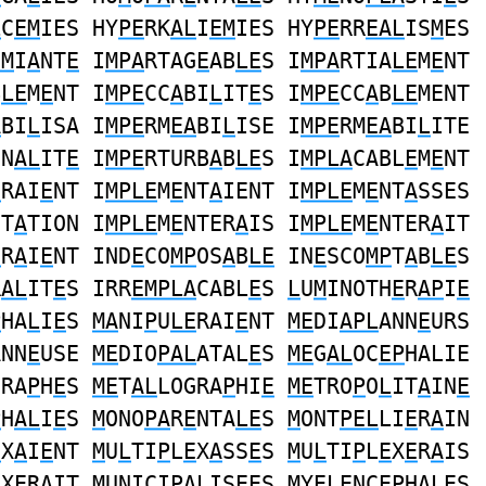
L
C
EM
IES HY
PE
RK
AL
I
EM
IES HY
PE
RR
EAL
IS
M
ES
EM
I
A
NT
E
I
MPA
RTAG
E
AB
LE
S I
MPA
RTIA
LE
M
E
NT
B
LE
M
E
NT I
MPE
CC
A
BI
L
IT
E
S I
MPE
CC
A
B
LE
MENT
A
BI
L
ISA I
MPE
RM
EA
BI
L
ISE I
MPE
RM
EA
BI
L
ITE
NN
AL
IT
E
I
MPE
RTURB
A
B
LE
S I
MPLA
CABL
E
M
E
NT
E
RAI
E
NT I
MPLE
M
E
NT
A
IENT I
MPLE
M
E
NT
A
SSES
NT
A
TION I
MPLE
M
E
NTER
A
IS I
MPLE
M
E
NTER
A
IT
E
R
A
I
E
NT IND
E
CO
MP
OS
A
B
LE
IN
E
SCO
MP
T
A
B
LE
S
R
AL
IT
E
S IRR
EMPLA
CABL
E
S
L
U
M
INOTH
E
R
AP
I
E
P
HA
L
I
E
S
MA
NI
P
U
LE
RAI
E
NT
ME
DI
APL
ANN
E
URS
ANN
E
USE
ME
DIO
PAL
ATAL
E
S
ME
G
AL
OC
EP
HALIE
GRA
P
H
E
S
ME
T
AL
LOGRA
P
HI
E
ME
TRO
P
O
L
IT
A
IN
E
P
H
AL
I
E
S
M
ONO
PA
R
E
NTA
LE
S
M
ONT
PEL
LI
E
R
A
IN
E
X
A
I
E
NT
M
U
L
TI
P
L
E
X
A
SS
E
S
M
U
L
TI
P
L
E
X
E
R
A
IS
E
X
E
R
A
IT
M
UNICI
PAL
IS
EE
S
M
Y
ELE
NCE
P
H
A
LES