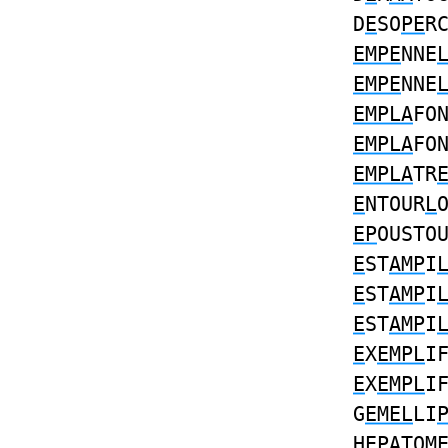
D
E
SO
PE
R
EMPE
NNE
EMPE
NNE
EMPLA
FO
EMPLA
FO
EMPLA
TR
E
NTOUR
L
EP
OUSTO
E
ST
AMP
I
E
ST
AMP
I
E
ST
AMP
I
E
X
EMPL
I
E
X
EMPL
I
G
EMEL
LI
H
EPA
TO
M