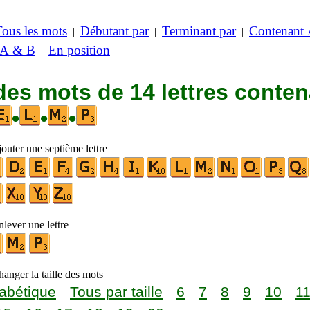
Tous les mots
Débutant par
Terminant par
Contenant
|
|
|
 A & B
En position
|
des mots de 14 lettres conte
•
•
•
outer une septième lettre
lever une lettre
anger la taille des mots
abétique
Tous par taille
6
7
8
9
10
1