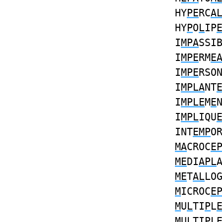
HY
PE
RC
A
HY
P
O
L
IP
I
MPA
SSI
I
MPE
RM
E
I
MPE
RSO
I
MPLA
NT
I
MPLE
M
E
I
MPL
IQU
INT
EMP
O
MA
CROC
E
ME
DI
APL
ME
T
AL
LO
M
ICROC
E
M
U
L
TI
P
L
M
U
L
TI
P
L