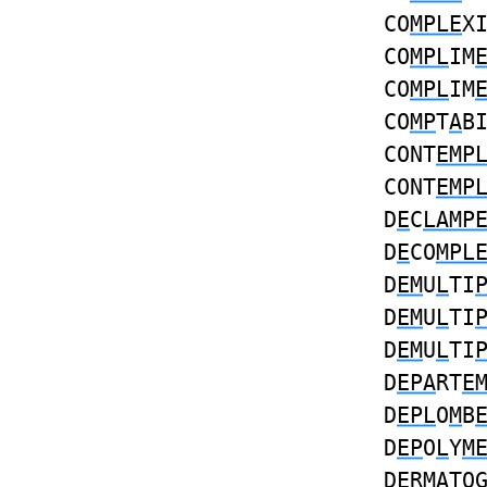
CO
MPLE
X
CO
MPL
IM
CO
MPL
IM
CO
MP
T
A
B
CONT
EMP
CONT
EMP
D
E
C
LAMP
D
E
CO
MPL
D
EM
U
L
TI
D
EM
U
L
TI
D
EM
U
L
TI
D
EPA
RT
E
D
EPL
O
M
B
D
EP
O
L
Y
M
D
E
R
MA
TO