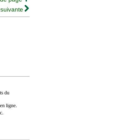
 suivante
ts du
en ligne.
c.