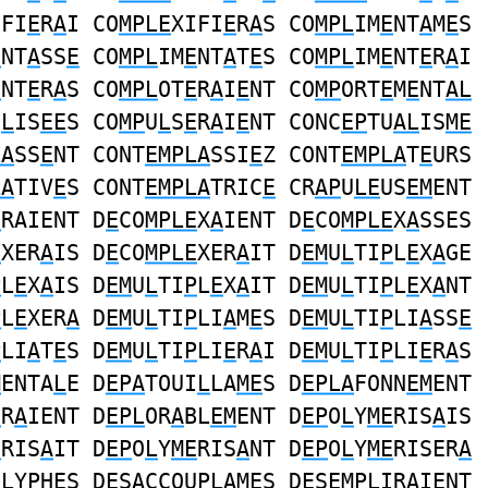
IFI
E
R
A
I CO
MPLE
XIFI
E
R
A
S CO
MPL
IM
E
NT
A
M
E
S
E
NT
A
SS
E
CO
MPL
IM
E
NT
A
T
E
S CO
MPL
IM
E
NT
E
R
A
I
E
NT
E
R
A
S CO
MPL
OT
E
R
A
I
E
NT CO
MP
ORT
E
M
E
NT
AL
I
L
IS
EE
S CO
MP
U
L
S
E
R
A
I
E
NT CONC
EP
TU
AL
IS
ME
LA
SS
E
NT CONT
EMPLA
SSI
E
Z CONT
EMPLA
T
E
URS
LA
TIV
E
S CONT
EMPLA
TRIC
E
CR
AP
U
LE
US
EM
ENT
E
RAIENT D
E
CO
MPLE
X
A
IENT D
E
CO
MPLE
X
A
SSES
E
XER
A
IS D
E
CO
MPLE
XER
A
IT D
EM
U
L
TI
P
L
E
X
A
GE
P
L
E
X
A
IS D
EM
U
L
TI
P
L
E
X
A
IT D
EM
U
L
TI
P
L
E
X
A
NT
P
L
E
XER
A
D
EM
U
L
TI
P
LI
A
M
E
S D
EM
U
L
TI
P
LI
A
SS
E
P
LI
A
T
E
S D
EM
U
L
TI
P
LI
E
R
A
I D
EM
U
L
TI
P
LI
E
R
A
S
M
ENTA
L
E D
EPA
TOUI
L
LA
ME
S D
EPLA
FONN
EM
ENT
E
R
A
IENT D
EPL
OR
A
BL
EM
ENT D
EP
O
L
Y
ME
RIS
A
IS
E
RIS
A
IT D
EP
O
L
Y
ME
RIS
A
NT D
EP
O
L
Y
ME
RISER
A
G
L
Y
P
H
E
S D
E
S
A
CCOU
PL
A
ME
S D
E
S
EMPL
IR
A
IENT