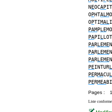
N
E
OC
AP
I
O
P
HT
ALM
O
P
TI
MAL
PAM
P
LE
M
PA
PI
L
LO
PA
R
LEME
PA
R
LEME
PA
R
LEME
PE
INTUR
PE
R
MA
CU
PE
R
MEA
B
Pages :
Liste conforme 