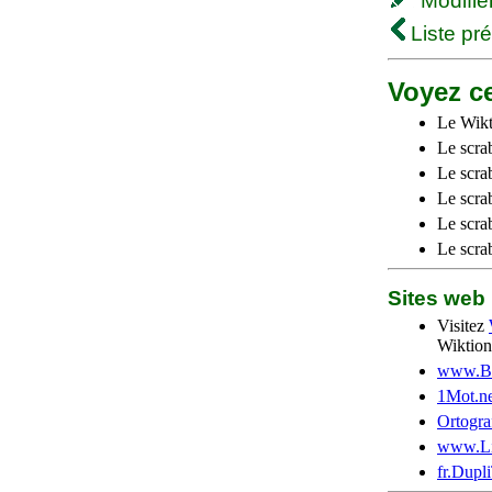
Modifier 
Liste pr
Voyez ce
Le Wikt
Le scra
Le scra
Le scrab
Le scra
Le scra
Sites we
Visitez
Wiktion
www.Be
1Mot.ne
Ortogra
www.Li
fr.Dupl