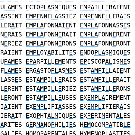
CU
LAM
ES
E
CTO
PLA
S
M
IQU
E
S
EMPA
I
L
L
E
RAIENT
LA
SSENT
EMPE
NNE
LA
SSIEZ
EMPE
NNE
L
LER
A
IS
L
LER
A
IT
EMPLA
FONNAI
E
NT
EMPLA
FONNASS
E
S
NN
E
RAIS
EMPLA
FONN
E
RAIT
EMPLA
FONN
E
RENT
NN
E
RIEZ
EMPLA
FONN
E
RONS
EMPLA
FONN
E
RONT
E
RAIENT
EMPL
OY
A
BILIT
E
S
E
NDO
PLA
S
M
IQU
E
S
OU
PAME
S
EPA
RPI
L
L
EM
ENTS
EP
ISCOP
AL
IS
ME
S
UF
LAME
S
E
RG
A
STO
PL
AS
ME
S
E
ST
AMP
I
L
LAI
E
NT
L
LASS
E
S
E
ST
AMP
I
L
L
E
RAIS
E
ST
AMP
I
L
L
E
RAIT
L
L
E
RENT
E
ST
AMP
I
L
L
E
RIEZ
E
ST
AMP
I
L
L
E
RONS
L
L
E
RONT
E
ST
AMP
I
L
L
E
USES
E
X
EMPLA
IREMENT
FI
A
IENT
E
X
EMPL
IFI
A
SSES
E
X
EMPL
IFIER
A
IS
FIER
A
IT
E
XO
P
HT
ALM
IQU
E
S
E
X
PE
RI
M
ENT
AL
ES
PA
RITES G
E
R
MA
NO
P
HI
L
I
E
S H
EM
OCOM
PA
TIB
LE
E
GA
L
IES HO
M
O
PA
R
E
NTA
LE
S HY
ME
NO
PLA
STI
E
S