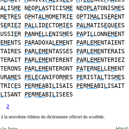
TA
L
IS
ME
N
E
O
PLA
STICIS
ME
N
E
O
PLA
TONIS
ME
S
OM
E
TR
E
S O
P
HT
ALM
OM
E
TRI
E
O
P
TI
MAL
IS
E
R
E
NT
IS
E
RI
E
Z
PAL
LID
E
CTO
M
I
E
S
PALM
ATIS
E
QU
E
ES
OUSSI
E
R
PA
NH
EL
L
E
NIS
M
ES
PA
PI
L
LONN
EME
NT
T
EME
NTS
PA
RADOXA
LEME
NT
PA
R
LEME
NTAIENT
NTAIRES
PA
R
LEME
NTASSES
PA
R
LEME
NTERAIS
NTERAIT
PA
R
LEME
NTERENT
PA
R
LEME
NTERIEZ
NTERONS
PA
R
LEME
NTERONT
PA
T
E
RN
EL
LE
M
ENT
L
UR
AME
S
PELE
C
A
NIFOR
M
ES
PE
RIST
AL
TIS
ME
S
L
TRIC
E
S
PE
R
MEA
BI
L
ISAIS
PE
R
MEA
BI
L
ISAIT
I
L
ISANT
PE
R
MEA
BI
L
ISEES
1
2
à la neuvième édition du dictionnaire officiel du scrabble.
Haut