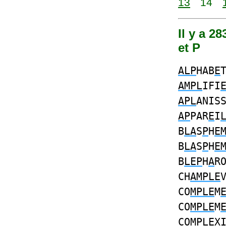
13
14
Il y a 2
et P
ALP
HAB
E
AMPL
IFI
APL
ANIS
AP
PAR
E
I
B
LA
S
P
H
E
B
LA
S
P
H
E
B
LEP
H
A
R
CH
AMPLE
CO
MPLE
M
CO
MPLE
M
CO
MPLE
X