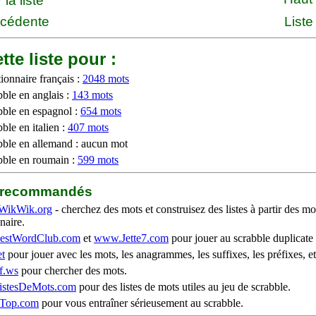
la liste
écédente
Liste
tte liste pour :
ionnaire français :
2048 mots
bble en anglais :
143 mots
bble en espagnol :
654 mots
ble en italien :
407 mots
bble en allemand : aucun mot
bble en roumain :
599 mots
b recommandés
WikWik.org
- cherchez des mots et construisez des listes à partir des mo
naire.
stWordClub.com
et
www.Jette7.com
pour jouer au scrabble duplicate 
t
pour jouer avec les mots, les anagrammes, les suffixes, les préfixes, et
f.ws
pour chercher des mots.
stesDeMots.com
pour des listes de mots utiles au jeu de scrabble.
iTop.com
pour vous entraîner sérieusement au scrabble.