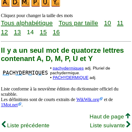
Cliquez pour changer la taille des mots
Tous alphabétique
Tous par taille
10
11
12
13
14
15
16
Il y a un seul mot de quatorze lettres
contenant A, D, M, P, U et Y
•
pachydermiques
adj. Pluriel de
PA
CH
YD
ER
M
IQ
U
ES
pachydermique.
•
PACHYDERMIQUE
adj.
Liste conforme à la neuvième édition du dictionnaire officiel du
scrabble.
Les définitions sont de courts extraits de
WikWik.org
et de
1Mot.net
.
Haut de page
Liste précédente
Liste suivante