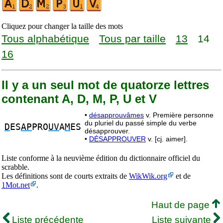
Cliquez pour changer la taille des mots
Tous alphabétique
Tous par taille
13
14
16
Il y a un seul mot de quatorze lettres
contenant A, D, M, P, U et V
•
désapprouvâmes
v. Première personne
du pluriel du passé simple du verbe
D
ES
AP
PRO
UV
A
M
ES
désapprouver.
•
DÉSAPPROUVER
v. [cj. aimer].
Liste conforme à la neuvième édition du dictionnaire officiel du
scrabble.
Les définitions sont de courts extraits de
WikWik.org
et de
1Mot.net
.
Haut de page
Liste précédente
Liste suivante