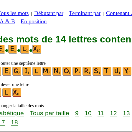
Tous les mots
Débutant par
Terminant par
Contenant
|
|
|
 A & B
En position
|
des mots de 14 lettres conte
•
•
•
outer une septième lettre
lever une lettre
anger la taille des mots
abétique
Tous par taille
9
10
11
12
13
17
18