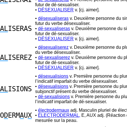
futur de dé-sexualiser.
•
DÉSEXUALISER
v. [cj. aimer].
•
désexualiseras
v. Deuxième personne du sin
futur du verbe désexualiser.
AL
ISERAS
•
dé-sexualiseras
v. Deuxième personne du si
futur de dé-sexualiser.
•
DÉSEXUALISER
v. [cj. aimer].
•
désexualiserez
v. Deuxième personne du plur
du verbe désexualiser.
AL
ISEREZ
•
dé-sexualiserez
v. Deuxième personne du pl
futur de dé-sexualiser.
•
DÉSEXUALISER
v. [cj. aimer].
•
désexualisions
v. Première personne du plur
l’indicatif imparfait du verbe désexualiser.
•
désexualisions
v. Première personne du plur
AL
ISIONS
subjonctif présent du verbe désexualiser.
•
dé-sexualisions
v. Première personne du plu
l’indicatif imparfait de dé-sexualiser.
•
électrodermaux
adj. Masculin pluriel de élec
O
D
ERM
A
U
X
•
ÉLECTRODERMAL,
E, AUX adj. (Réaction 
mesurée sur la peau.