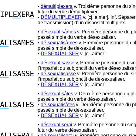
•
démultiplexera
v. Troisième personne du sin
futur du verbe démultiplexer.
IPL
EX
ER
A
•
DÉMULTIPLEXER
v. [cj. aimer]. Inf. Séparer
de transmission) d’un dispositif multiplex.
•
désexualisâmes
v. Première personne du plu
passé simple du verbe désexualiser.
AL
ISAMES
•
dé-sexualisâmes
v. Première personne du pl
passé simple de dé-sexualiser.
•
DÉSEXUALISER
v. [cj. aimer].
•
désexualisasse
v. Première personne du sin
l’imparfait du subjonctif du verbe désexualiser
AL
ISASSE
•
dé-sexualisasse
v. Première personne du sin
l’imparfait du subjonctif de dé-sexualiser.
•
DÉSEXUALISER
v. [cj. aimer].
•
désexualisâtes
v. Deuxième personne du plu
passé simple du verbe désexualiser.
AL
ISATES
•
dé-sexualisâtes
v. Deuxième personne du pl
passé simple de dé-sexualiser.
•
DÉSEXUALISER
v. [cj. aimer].
•
désexualiserai
v. Première personne du sing
futur du verbe désexualiser.
AL
ISERAI
•
dé-sexualiserai
v. Première personne du sin