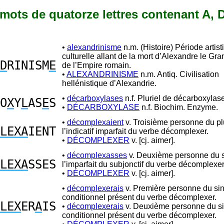
0 mots de quatorze lettres contenant A, D
•
alexandrinisme
n.m. (Histoire) Période artist
culturelle allant de la mort d’Alexandre le Gra
D
RINISM
E
de l’Empire romain.
•
ALEXANDRINISME
n.m. Antiq. Civilisation
hellénistique d’Alexandrie.
•
décarboxylases
n.f. Pluriel de décarboxylas
O
X
Y
L
AS
E
S
•
DÉCARBOXYLASE
n.f. Biochim. Enzyme.
•
décomplexaient
v. Troisième personne du pl
LEXA
IENT
l’indicatif imparfait du verbe décomplexer.
•
DÉCOMPLEXER
v. [cj. aimer].
•
décomplexasses
v. Deuxième personne du s
LEXA
SSES
l’imparfait du subjonctif du verbe décomplexer
•
DÉCOMPLEXER
v. [cj. aimer].
•
décomplexerais
v. Première personne du sin
conditionnel présent du verbe décomplexer.
LEX
ER
A
IS
•
décomplexerais
v. Deuxième personne du si
conditionnel présent du verbe décomplexer.