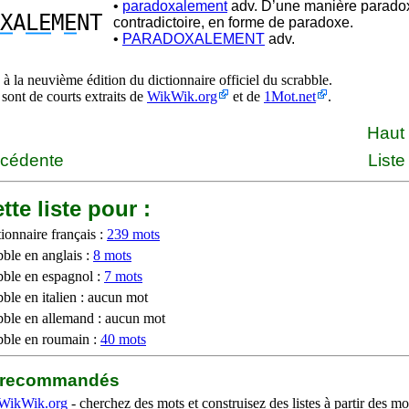
•
paradoxalement
adv. D’une manière parado
X
A
LE
M
E
NT
contradictoire, en forme de paradoxe.
•
PARADOXALEMENT
adv.
à la neuvième édition du dictionnaire officiel du scrabble.
 sont de courts extraits de
WikWik.org
et de
1Mot.net
.
Haut
écédente
Liste
tte liste pour :
ionnaire français :
239 mots
bble en anglais :
8 mots
bble en espagnol :
7 mots
ble en italien : aucun mot
bble en allemand : aucun mot
bble en roumain :
40 mots
b recommandés
WikWik.org
- cherchez des mots et construisez des listes à partir des mo