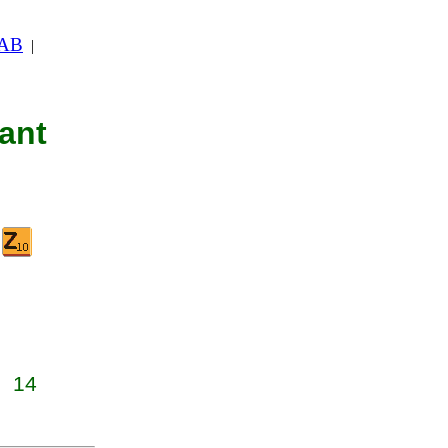
 AB
|
nant
14