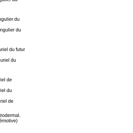
gulier du
ngulier du
iel du futur
uriel du
iel de
iel du
riel de
trodermal.
émotive)