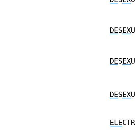
DE
S
EX
U
DE
S
EX
U
DE
S
EX
U
ELE
CTR