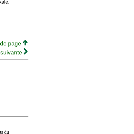
xale,
 de page
 suivante
ts du