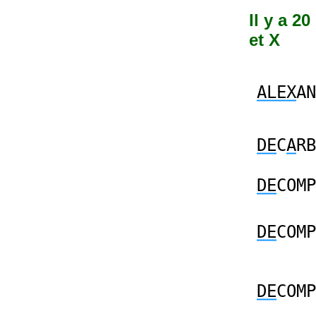
Il y a 2
et X
ALEX
AN
DE
C
A
RB
DE
COMP
DE
COMP
DE
COMP