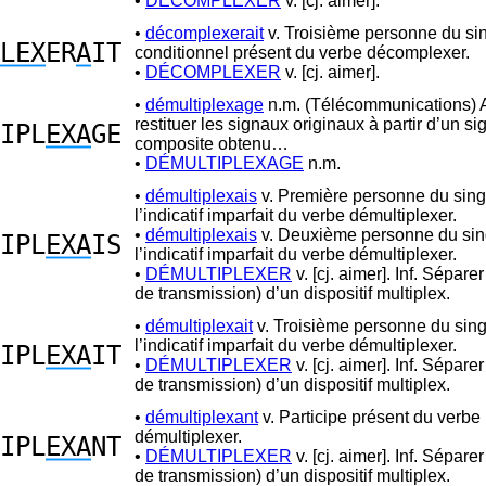
•
DÉCOMPLEXER
v. [cj. aimer].
•
décomplexerait
v. Troisième personne du sin
LEX
ER
A
IT
conditionnel présent du verbe décomplexer.
•
DÉCOMPLEXER
v. [cj. aimer].
•
démultiplexage
n.m. (Télécommunications) 
restituer les signaux originaux à partir d’un si
IPL
EXA
GE
composite obtenu…
•
DÉMULTIPLEXAGE
n.m.
•
démultiplexais
v. Première personne du sing
l’indicatif imparfait du verbe démultiplexer.
•
démultiplexais
v. Deuxième personne du sin
IPL
EXA
IS
l’indicatif imparfait du verbe démultiplexer.
•
DÉMULTIPLEXER
v. [cj. aimer]. Inf. Séparer
de transmission) d’un dispositif multiplex.
•
démultiplexait
v. Troisième personne du sing
l’indicatif imparfait du verbe démultiplexer.
IPL
EXA
IT
•
DÉMULTIPLEXER
v. [cj. aimer]. Inf. Séparer
de transmission) d’un dispositif multiplex.
•
démultiplexant
v. Participe présent du verbe
démultiplexer.
IPL
EXA
NT
•
DÉMULTIPLEXER
v. [cj. aimer]. Inf. Séparer
de transmission) d’un dispositif multiplex.