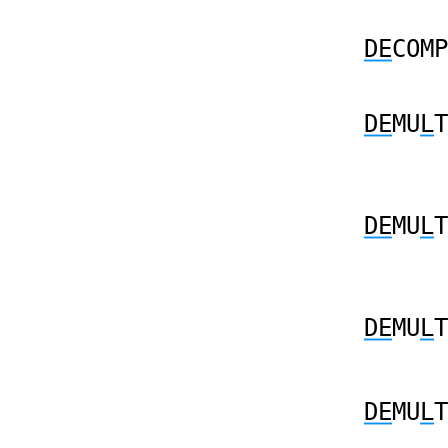
DE
COMP
DE
MU
L
T
DE
MU
L
T
DE
MU
L
T
DE
MU
L
T