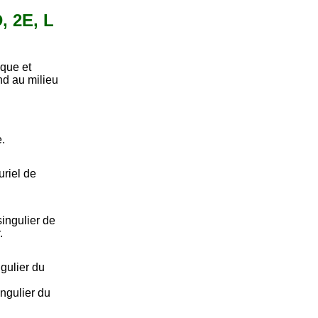
, 2E, L
ique et
nd au milieu
e.
uriel de
ingulier de
.
gulier du
ngulier du