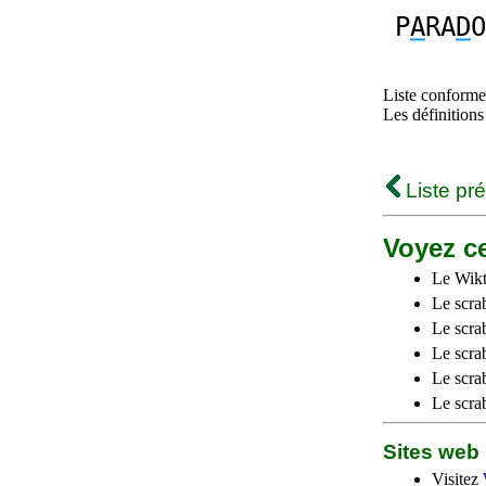
P
A
RA
D
O
Liste conforme 
Les définitions
Liste pr
Voyez ce
Le Wikt
Le scra
Le scra
Le scrab
Le scra
Le scra
Sites we
Visitez