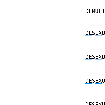
DE
MU
L
T
DE
S
EX
U
DE
S
EX
U
DE
S
EX
U
DE
S
EX
U