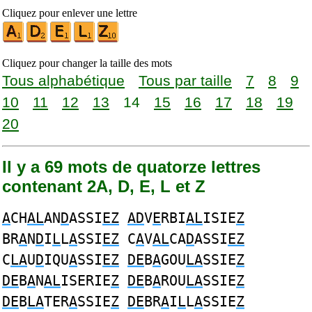
Cliquez pour enlever une lettre
Cliquez pour changer la taille des mots
Tous alphabétique
Tous par taille
7
8
9
10
11
12
13
14
15
16
17
18
19
20
Il y a 69 mots de quatorze lettres
contenant 2A, D, E, L et Z
A
CH
AL
AN
D
ASSI
EZ
AD
V
E
RBI
AL
ISIE
Z
BR
A
N
D
I
L
L
A
SSI
EZ
C
A
V
AL
CA
D
ASSI
EZ
C
LA
U
D
IQU
A
SSI
EZ
DE
B
A
GOU
LA
SSIE
Z
DE
B
A
N
AL
ISERIE
Z
DE
B
A
ROU
LA
SSIE
Z
DE
B
LA
TER
A
SSIE
Z
DE
BR
A
I
L
L
A
SSIE
Z