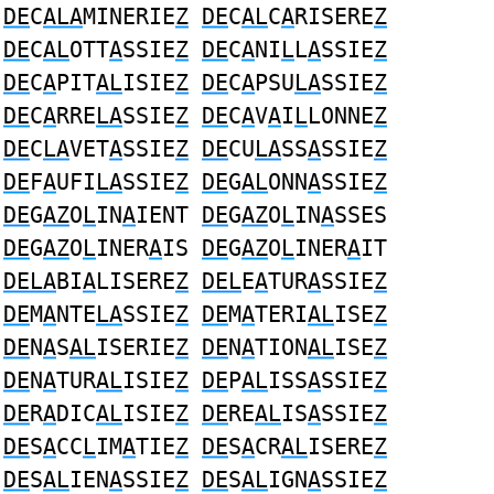
DE
C
ALA
MINERIE
Z
DE
C
AL
C
A
RISERE
Z
DE
C
AL
OTT
A
SSIE
Z
DE
C
A
NI
L
L
A
SSIE
Z
DE
C
A
PIT
AL
ISIE
Z
DE
C
A
PSU
LA
SSIE
Z
DE
C
A
RRE
LA
SSIE
Z
DE
C
A
V
A
I
L
LONNE
Z
DE
C
LA
VET
A
SSIE
Z
DE
CU
LA
SS
A
SSIE
Z
DE
F
A
UFI
LA
SSIE
Z
DE
G
AL
ONN
A
SSIE
Z
DE
G
AZ
O
L
IN
A
IENT
DE
G
AZ
O
L
IN
A
SSES
DE
G
AZ
O
L
INER
A
IS
DE
G
AZ
O
L
INER
A
IT
DELA
BI
A
LISERE
Z
DEL
E
A
TUR
A
SSIE
Z
DE
M
A
NTE
LA
SSIE
Z
DE
M
A
TERI
AL
ISE
Z
DE
N
A
S
AL
ISERIE
Z
DE
N
A
TION
AL
ISE
Z
DE
N
A
TUR
AL
ISIE
Z
DE
P
AL
ISS
A
SSIE
Z
DE
R
A
DIC
AL
ISIE
Z
DE
RE
AL
IS
A
SSIE
Z
DE
S
A
CC
L
IM
A
TIE
Z
DE
S
A
CR
AL
ISERE
Z
DE
S
AL
IEN
A
SSIE
Z
DE
S
AL
IGN
A
SSIE
Z