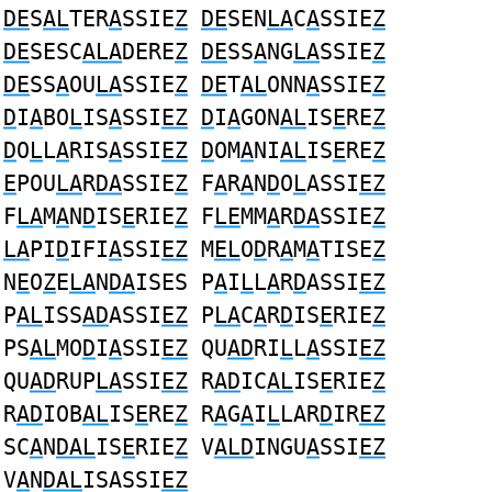
DE
S
AL
TER
A
SSIE
Z
DE
SEN
LA
C
A
SSIE
Z
DE
SESC
ALA
DERE
Z
DE
SS
A
NG
LA
SSIE
Z
DE
SS
A
OU
LA
SSIE
Z
DE
T
AL
ONN
A
SSIE
Z
D
I
A
BO
L
IS
A
SSI
EZ
D
I
A
GON
AL
IS
E
RE
Z
D
O
L
L
A
RIS
A
SSI
EZ
D
OM
A
NI
AL
IS
E
RE
Z
E
POU
LA
R
DA
SSIE
Z
F
A
R
A
N
D
O
L
ASSI
EZ
F
LA
M
A
N
D
IS
E
RIE
Z
F
LE
MM
A
R
DA
SSIE
Z
LA
PI
D
IFI
A
SSI
EZ
M
EL
O
D
R
A
M
A
TISE
Z
N
E
O
Z
E
LA
N
DA
ISES P
A
I
L
L
A
R
D
ASSI
EZ
P
AL
ISS
AD
ASSI
EZ
P
LA
C
A
R
D
IS
E
RIE
Z
PS
AL
MO
D
I
A
SSI
EZ
QU
AD
RI
L
L
A
SSI
EZ
QU
AD
RUP
LA
SSI
EZ
R
AD
IC
AL
IS
E
RIE
Z
R
AD
IOB
AL
IS
E
RE
Z
R
A
G
A
I
L
LAR
D
IR
EZ
SC
A
N
DAL
IS
E
RIE
Z
V
ALD
INGU
A
SSI
EZ
V
A
N
DAL
ISASSI
EZ