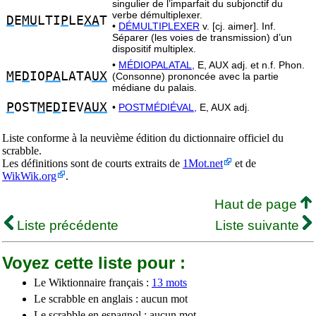
singulier de l’imparfait du subjonctif du
verbe démultiplexer.
D
E
MU
LTI
P
LE
XA
T
•
DÉMULTIPLEXER
v. [cj. aimer]. Inf.
Séparer (les voies de transmission) d’un
dispositif multiplex.
•
MÉDIOPALATAL,
E, AUX adj. et n.f. Phon.
M
E
D
IO
PA
LATA
UX
(Consonne) prononcée avec la partie
médiane du palais.
P
OST
M
E
D
IEV
AUX
•
POSTMÉDIÉVAL,
E, AUX adj.
Liste conforme à la neuvième édition du dictionnaire officiel du
scrabble.
Les définitions sont de courts extraits de
1Mot.net
et de
WikWik.org
.
Haut de page
Liste précédente
Liste suivante
Voyez cette liste pour :
Le Wiktionnaire français :
13 mots
Le scrabble en anglais : aucun mot
Le scrabble en espagnol : aucun mot