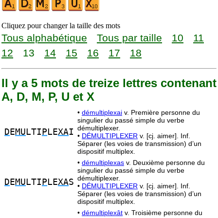
Cliquez pour changer la taille des mots
Tous alphabétique
Tous par taille
10
11
12
13
14
15
16
17
18
Il y a 5 mots de treize lettres contenant
A, D, M, P, U et X
•
démultiplexai
v. Première personne du
singulier du passé simple du verbe
démultiplexer.
D
E
MU
LTI
P
LE
XA
I
•
DÉMULTIPLEXER
v. [cj. aimer]. Inf.
Séparer (les voies de transmission) d’un
dispositif multiplex.
•
démultiplexas
v. Deuxième personne du
singulier du passé simple du verbe
démultiplexer.
D
E
MU
LTI
P
LE
XA
S
•
DÉMULTIPLEXER
v. [cj. aimer]. Inf.
Séparer (les voies de transmission) d’un
dispositif multiplex.
•
démultiplexât
v. Troisième personne du